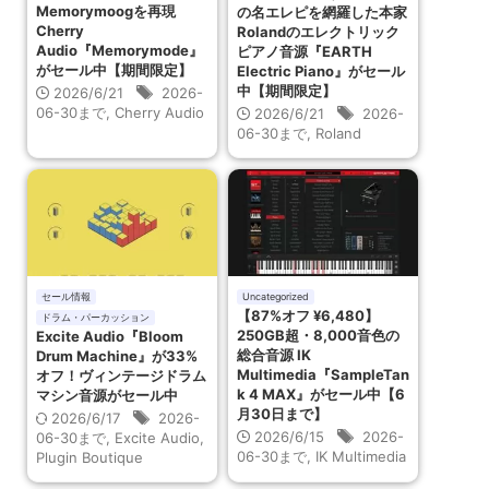
Memorymoogを再現
の名エレピを網羅した本家
Cherry
Rolandのエレクトリック
Audio『Memorymode』
ピアノ音源『EARTH
がセール中【期間限定】
Electric Piano』がセール
中【期間限定】
2026/6/21
2026-
06-30まで
,
Cherry Audio
2026/6/21
2026-
06-30まで
,
Roland
セール情報
Uncategorized
【87%オフ ¥6,480】
ドラム・パーカッション
250GB超・8,000音色の
Excite Audio『Bloom
総合音源 IK
Drum Machine』が33%
Multimedia『SampleTan
オフ！ヴィンテージドラム
k 4 MAX』がセール中【6
マシン音源がセール中
月30日まで】
2026/6/17
2026-
2026/6/15
2026-
06-30まで
,
Excite Audio
,
06-30まで
,
IK Multimedia
Plugin Boutique