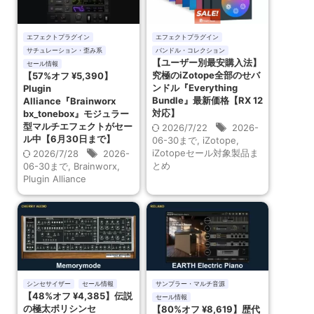
エフェクトプラグイン
エフェクトプラグイン
サチュレーション・歪み系
バンドル・コレクション
【ユーザー別最安購入法】
セール情報
究極のiZotope全部のせバ
【57%オフ ¥5,390】
ンドル『Everything
Plugin
Bundle』最新価格【RX 12
Alliance『Brainworx
対応】
bx_tonebox』モジュラー
型マルチエフェクトがセー
2026/7/22
2026-
ル中【6月30日まで】
06-30まで
,
iZotope
,
iZotopeセール対象製品ま
2026/7/28
2026-
とめ
06-30まで
,
Brainworx
,
Plugin Alliance
シンセサイザー
セール情報
サンプラー・マルチ音源
【48%オフ ¥4,385】伝説
セール情報
の極太ポリシンセ
【80%オフ ¥8,619】歴代