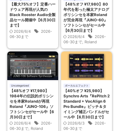
【最大75%オフ】定番ハー
【48%オフ ¥17,980】80
ドウェア再現が人気の
年代を彩った極太アナログ
Black Rooster Audio全製
ポリシンセを本家Roland
品セール開催中【6月30日
が完全再現『JUNO-60』
まで】
ソフトシンセがセール中
【6月30日まで】
2026/6/4
2026-
06-30まで
2026/6/4
2026-
06-30まで
,
Roland
Uncategorized
ボーカルエフェクト
【48%オフ ¥17,980】
【40%オフ ¥25,980】
1984年の伝説的ポリシン
Synchro Arts『RePitch 2
セを本家Rolandが再現
Standard + VocAlign 6
Roland『JUNO-106』ソ
Pro Bundle』ピッチ＆タ
フトシンセがセール中【6
イミング補正バンドルがセ
月30日まで】
ール中【6月30日まで】
2026/6/4
2026-
2026/6/3
2026-
06-30まで
,
Roland
06-30まで