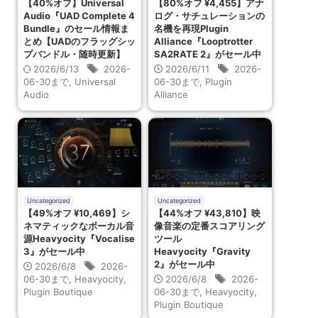
【40%オフ】Universal
【80%オフ ¥4,455】アナ
Audio『UAD Complete 4
ログ・サチュレーションの
Bundle』のセール情報ま
名機を再現Plugin
とめ【UADのフラッグシッ
Alliance『Looptrotter
プバンドル・随時更新】
SA2RATE 2』がセール中
2026/6/13
2026-
2026/6/11
2026-
06-30まで
,
Universal
06-30まで
,
Plugin
Audio
Alliance
Uncategorized
Uncategorized
【49%オフ ¥10,469】シ
【44%オフ ¥43,810】映
ネマティックなボーカル音
像音楽の定番スコアリング
源Heavyocity『Vocalise
ツール
3』がセール中
Heavyocity『Gravity
2』がセール中
2026/6/8
2026-
06-30まで
,
Heavyocity
,
2026/6/8
2026-
Plugin Boutique
06-30まで
,
Heavyocity
,
Plugin Boutique