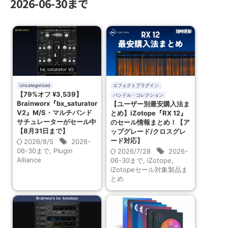
2026-06-30まで
Uncategorized
エフェクトプラグイン
【79%オフ ¥3,539】
バンドル・コレクション
Brainworx『bx_saturator
【ユーザー別最安購入法ま
V2』M/S・マルチバンド
とめ】iZotope『RX 12』
サチュレーターがセール中
のセール情報まとめ！【ア
【8月31日まで】
ップグレード/クロスグレ
ード対応】
2026/8/5
2026-
06-30まで
,
Plugin
2026/7/28
2026-
Alliance
06-30まで
,
iZotope
,
iZotopeセール対象製品ま
とめ