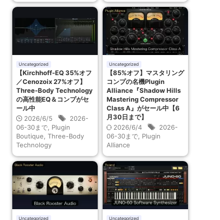
Uncategorized
Uncategorized
【Kirchhoff-EQ 35%オフ
【85%オフ】マスタリング
／Cenozoix 27%オフ】
コンプの名機Plugin
Three-Body Technology
Alliance『Shadow Hills
の高性能EQ＆コンプがセ
Mastering Compressor
ール中
Class A』がセール中【6
月30日まで】
2026/6/5
2026-
06-30まで
,
Plugin
2026/6/4
2026-
Boutique
,
Three-Body
06-30まで
,
Plugin
Technology
Alliance
Uncategorized
Uncategorized