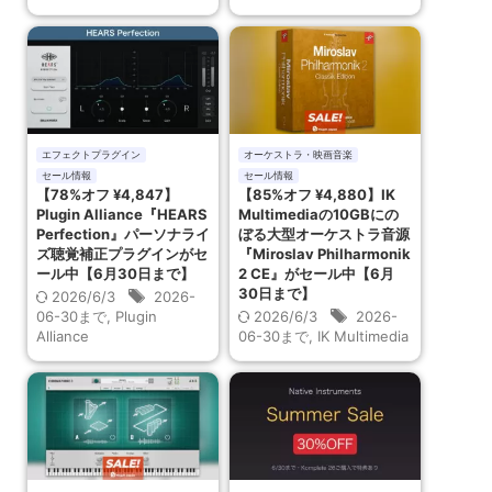
エフェクトプラグイン
オーケストラ・映画音楽
セール情報
セール情報
【78%オフ ¥4,847】
【85%オフ ¥4,880】IK
Plugin Alliance『HEARS
Multimediaの10GBにの
Perfection』パーソナライ
ぼる大型オーケストラ音源
ズ聴覚補正プラグインがセ
『Miroslav Philharmonik
ール中【6月30日まで】
2 CE』がセール中【6月
30日まで】
2026/6/3
2026-
06-30まで
,
Plugin
2026/6/3
2026-
Alliance
06-30まで
,
IK Multimedia