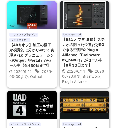
エフェクトプラグイン
Uncategorized
【92%オフ ¥1,815】ステ
シンセサイザー
レオの狙った位置だけEQ
【49%オフ】加工の様子
できる空間EQ Plugin
が視覚的に分かりやすく表
Alliance『Brainworx
現されたグラニュラーシン
bx_panEQ』がセール中
セOutput『Portal』がセ
【6月30日まで】
ール中【6月30日まで】
2026/6/14
2026-
2026/6/15
2026-
06-30まで
,
Brainworx
,
06-30まで
,
Output
Plugin Alliance
バンドル・コレクション
Uncategorized