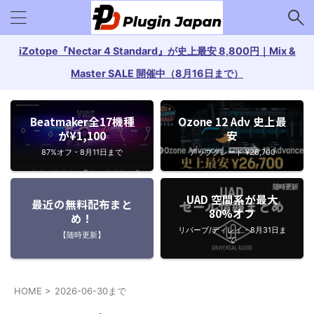
iZotope『Nectar 4 Standard』が史上最安 8,800円｜Mix &
Master SALE 開催中（8月16日まで）
Beatmaker全17機種
Ozone 12 Adv 史上最
が¥1,100
安
87%オフ・8月11日まで
アップグレード ¥26,700
UAD 空間系が最大
最近の無料配布まと
80%オフ
め！
リバーブ/ディレイ・8月31日ま
【随時更新】
で
HOME
>
2026-06-30まで