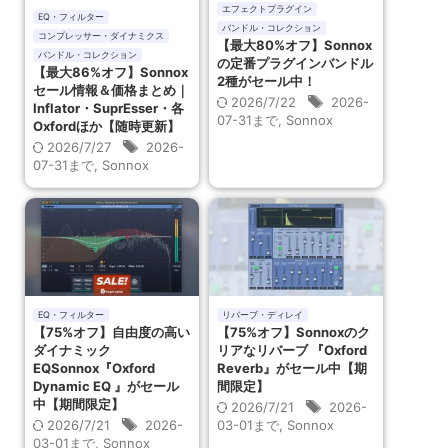
エフェクトプラグイン
EQ・フィルター
バンドル・コレクション
コンプレッサー・ダイナミクス
【最大80%オフ】Sonnox
バンドル・コレクション
の定番プラグインバンドル
【最大86%オフ】Sonnox
2種がセール中！
セール情報＆価格まとめ｜
2026/7/22
2026-
Inflator・SuprEsser・各
07-31まで
,
Sonnox
Oxfordほか【随時更新】
2026/7/27
2026-
07-31まで
,
Sonnox
EQ・フィルター
リバーブ・ディレイ
【75%オフ】自由度の高い
【75%オフ】Sonnoxのク
ダイナミック
リアなリバーブ 『Oxford
EQSonnox『Oxford
Reverb』がセール中【期
Dynamic EQ 』がセール
間限定】
中【期間限定】
2026/7/21
2026-
2026/7/21
2026-
03-01まで
,
Sonnox
03-01まで
,
Sonnox