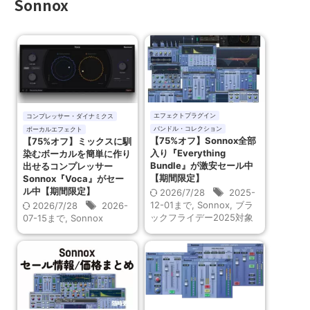
Sonnox
エフェクトプラグイン
コンプレッサー・ダイナミクス
バンドル・コレクション
ボーカルエフェクト
【75%オフ】Sonnox全部
【75%オフ】ミックスに馴
入り『Everything
染むボーカルを簡単に作り
Bundle』が激安セール中
出せるコンプレッサー
【期間限定】
Sonnox『Voca』がセー
ル中【期間限定】
2026/7/28
2025-
12-01まで
,
Sonnox
,
ブラ
2026/7/28
2026-
ックフライデー2025対象
07-15まで
,
Sonnox