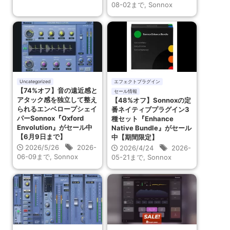
08-02まで
,
Sonnox
Uncategorized
エフェクトプラグイン
【74%オフ】音の遠近感と
セール情報
アタック感を独立して整え
【48%オフ】Sonnoxの定
られるエンベロープシェイ
番ネイティブプラグイン3
パーSonnox『Oxford
種セット『Enhance
Envolution』がセール中
Native Bundle』がセール
【6月9日まで】
中【期間限定】
2026/5/26
2026-
2026/4/24
2026-
06-09まで
,
Sonnox
05-21まで
,
Sonnox