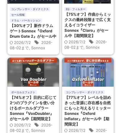
コンプレッサー・ダイナミクス
EQ・フィルター
【75%オフ】作曲からミッ
セール情報
クスの最終段階まで広く支
ドラム・パーカッション
えるイコライザー
【30%オフ】新作ドラム
Sonnox『Claro』がセー
ゲートSonnox『Oxford
ル中【期間限定】
Drum Gate 2』がセール中
2026/7/2
2026-
2026/7/2
2026-
08-02まで
,
Sonnox
08-02まで
,
Sonnox
ボーカルエフェクト
コンプレッサー・ダイナミクス
【74%オフ】目的に応じて
【77%オフ】レベルを詰め
2つのプラグインを使い分
きった音源に存在感を自然
けるボーカルダブラー
にもっと与えるリミッター
Sonnox『VoxDoubler』
Sonnox『Oxford
がセール中【期間限定】
Inflator』がセール中【期
間限定】
2026/7/2
2026-
08-02まで
,
Sonnox
2026/7/2
2026-