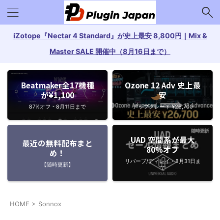
iZotope『Nectar 4 Standard』が史上最安 8,800円｜Mix &
Master SALE 開催中（8月16日まで）
Beatmaker全17機種
Ozone 12 Adv 史上最
が¥1,100
安
87%オフ・8月11日まで
アップグレード ¥26,700
UAD 空間系が最大
最近の無料配布まと
80%オフ
め！
リバーブ/ディレイ・8月31日ま
【随時更新】
で
HOME
>
Sonnox