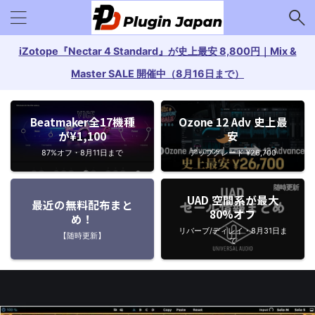
iZotope『Nectar 4 Standard』が史上最安 8,800円｜Mix &
Master SALE 開催中（8月16日まで）
Beatmaker全17機種
Ozone 12 Adv 史上最
が¥1,100
安
87%オフ・8月11日まで
アップグレード ¥26,700
UAD 空間系が最大
最近の無料配布まと
80%オフ
め！
リバーブ/ディレイ・8月31日ま
【随時更新】
で