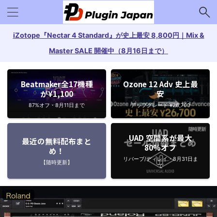
iZotope『Nectar 4 Standard』が史上最安 8,800円｜Mix &
Master SALE 開催中（8月16日まで）
Beatmaker全17機種
Ozone 12 Adv 史上最
が¥1,100
安
87%オフ・8月11日まで
アップグレード ¥26,700
UAD 空間系が最大
最近の無料配布まと
80%オフ
め！
リバーブ/ディレイ・8月31日ま
【随時更新】
で