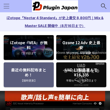
iZotope『Nectar 4 Standard』が史上最安 8,800円｜Mix &
Master SALE 開催中（8月16日まで）
iZotope『VEA』が無
Ozone 12 Adv 史上最
料
安
7月31日まで
アップグレード ¥26,700
最近の無料配布まと
UAD 11製品選んで
め！
¥16,335
【随時更新】
半期セール・8月2日まで