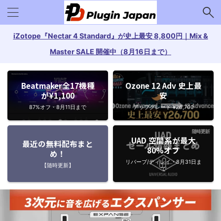
iZotope『Nectar 4 Standard』が史上最安 8,800円｜Mix &
Master SALE 開催中（8月16日まで）
Beatmaker全17機種
Ozone 12 Adv 史上最
が¥1,100
安
87%オフ・8月11日まで
アップグレード ¥26,700
UAD 空間系が最大
最近の無料配布まと
80%オフ
め！
リバーブ/ディレイ・8月31日ま
【随時更新】
で