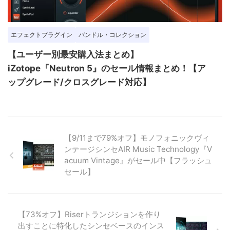
エフェクトプラグイン
バンドル・コレクション
【ユーザー別最安購入法まとめ】
iZotope『Neutron 5』のセール情報まとめ！【ア
ップグレード/クロスグレード対応】
【9/11まで79%オフ】モノフォニックヴィ
ンテージシンセAIR Music Technology『V
acuum Vintage』がセール中【フラッシュ
セール】
【73%オフ】Riserトランジションを作り
出すことに特化したシンセベースのインス