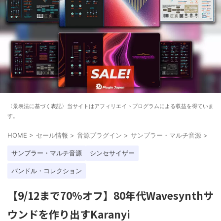
〈景表法に基づく表記〉当サイトはアフィリエイトプログラムによる収益を得ていま
す。
HOME
>
セール情報
>
音源プラグイン
>
サンプラー・マルチ音源
>
サンプラー・マルチ音源
シンセサイザー
バンドル・コレクション
【9/12まで70%オフ】80年代Wavesynthサ
ウンドを作り出すKaranyi