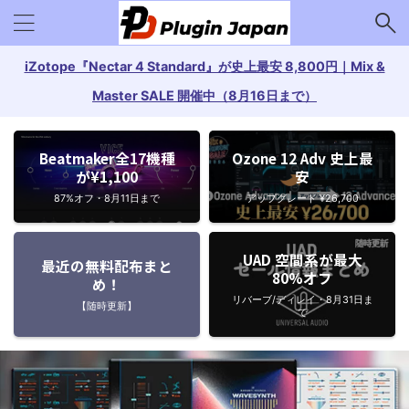
iZotope『Nectar 4 Standard』が史上最安 8,800円｜Mix &
Master SALE 開催中（8月16日まで）
Beatmaker全17機種
Ozone 12 Adv 史上最
が¥1,100
安
87%オフ・8月11日まで
アップグレード ¥26,700
UAD 空間系が最大
最近の無料配布まと
80%オフ
め！
リバーブ/ディレイ・8月31日ま
【随時更新】
で