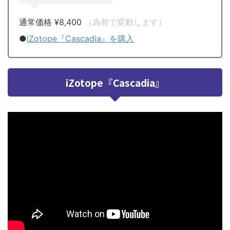
通常価格 ¥8,400
（為替で変動します）
●
iZotope『Cascadia』を購入
iZotope『Cascadia』