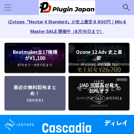
iZotope『Nectar 4 Standard』が史上最安 8,800円｜Mix &
Master SALE 開催中（8月16日まで）
Beatmaker全17機種
Ozone 12 Adv 史上最
が¥1,100
安
87%オフ・8月11日まで
アップグレード ¥26,700
UAD 空間系が最大
最近の無料配布まと
80%オフ
め！
リバーブ/ディレイ・8月31日ま
【随時更新】
で