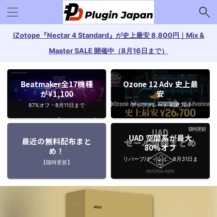
iZotope『Nectar 4 Standard』が史上最安 8,800円｜Mix &
Master SALE 開催中（8月16日まで）
Beatmaker全17機種
Ozone 12 Adv 史上最
が¥1,100
安
87%オフ・8月11日まで
アップグレード ¥26,700
UAD 空間系が最大
最近の無料配布まと
80%オフ
め！
リバーブ/ディレイ・8月31日ま
【随時更新】
で