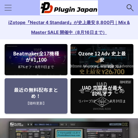
iZotope『Nectar 4 Standard』が史上最安 8,800円｜Mix &
Master SALE 開催中（8月16日まで）
Beatmaker全17機種
Ozone 12 Adv 史上最
が¥1,100
安
87%オフ・8月11日まで
アップグレード ¥26,700
UAD 空間系が最大
最近の無料配布まと
80%オフ
め！
リバーブ/ディレイ・8月31日ま
【随時更新】
で