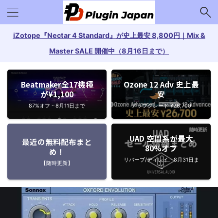
iZotope『Nectar 4 Standard』が史上最安 8,800円｜Mix &
Master SALE 開催中（8月16日まで）
Beatmaker全17機種
Ozone 12 Adv 史上最
が¥1,100
安
87%オフ・8月11日まで
アップグレード ¥26,700
UAD 空間系が最大
最近の無料配布まと
80%オフ
め！
リバーブ/ディレイ・8月31日ま
【随時更新】
で