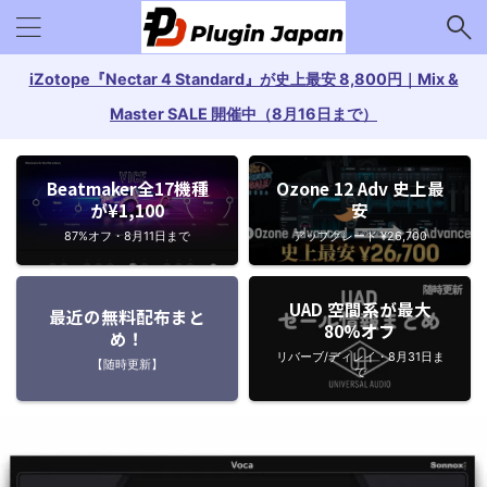
iZotope『Nectar 4 Standard』が史上最安 8,800円｜Mix &
Master SALE 開催中（8月16日まで）
Beatmaker全17機種
Ozone 12 Adv 史上最
が¥1,100
安
87%オフ・8月11日まで
アップグレード ¥26,700
UAD 空間系が最大
最近の無料配布まと
80%オフ
め！
リバーブ/ディレイ・8月31日ま
【随時更新】
で