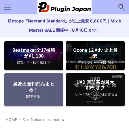
iZotope『Nectar 4 Standard』が史上最安 8,800円｜Mix &
Master SALE 開催中（8月16日まで）
Beatmaker全17機種
Ozone 12 Adv 史上最
が¥1,100
安
87%オフ・8月11日まで
アップグレード ¥26,700
UAD 空間系が最大
最近の無料配布まと
80%オフ
め！
リバーブ/ディレイ・8月31日ま
【随時更新】
で
HOME
>
Sick Noise Instruments