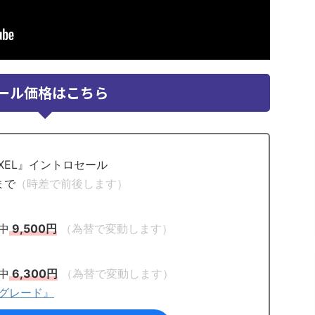
ール価格はこちら
PIXEL』イントロセール
まで
（時差で前後します）
）
中
9,500円
（為替で変動します）
中
6,300円
（為替で変動します）
ロスグレード』