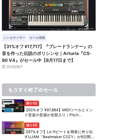
シンセサイザー
セール情報
【31%オフ ¥17,717】『ブレードランナー』の
音を作った伝説のポリシンセ｜Arturia『CS-
80 V4』がセール中【8月17日まで】
2026/8/7
もうすぐ終了のセール
残り1日
【63%オフ ¥97,884】MIDIツールとイン
ド音楽の音源が全部入り｜Pitch
Innovations『Ultimate Bundle』の中身
【8月10日まで】
残り2日
【87%オフ】Lo-fiビートを簡単に作り出
すUJAM『Beatmaker COZY』が6日間限