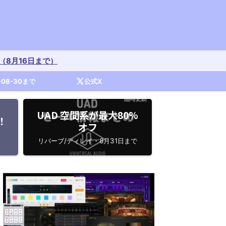
開催中（8月16日まで）
-08-30まで
公式X
UAD 空間系が最大80%
！
オフ
リバーブ/ディレイ・8月31日まで