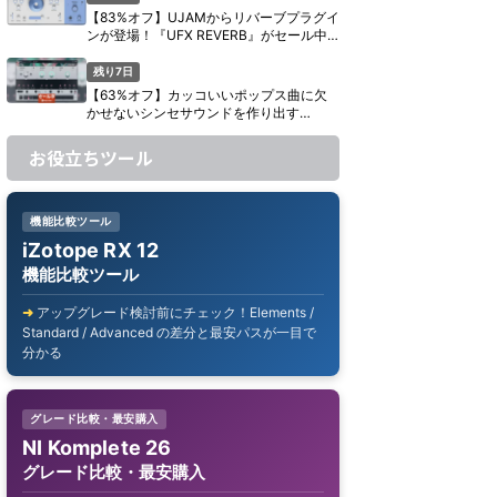
【83%オフ】UJAMからリバーブプラグイ
ンが登場！『UFX REVERB』がセール中
【期間限定】
残り7日
【63%オフ】カッコいいポップス曲に欠
かせないシンセサウンドを作り出す
UJAM『Usynth GLAM』がセール中【期
間限定】
お役立ちツール
機能比較ツール
iZotope RX 12
機能比較ツール
アップグレード検討前にチェック！Elements /
Standard / Advanced の差分と最安パスが一目で
分かる
グレード比較・最安購入
NI Komplete 26
グレード比較・最安購入