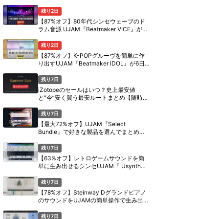
定セール【8月11日まで】
残り2日
【87%オフ】80年代シンセウェーブのド
ラム音源 UJAM『Beatmaker VICE』が6
日間限定セール【8月11日まで】
残り2日
【87%オフ】K-POPグルーヴを簡単に作
り出すUJAM『Beatmaker IDOL』が6日
間限定セール【8月11日まで】
残り7日
iZotopeのセールはいつ？史上最安値
と“今”安く買う最安ルートまとめ【随時更
新】
残り7日
【最大72%オフ】UJAM『Select
Bundle』で好きな製品を選んでまとめ買
い【期間限定】
残り7日
【63%オフ】レトロゲームサウンドを簡
単に生み出せるシンセUJAM『 Usynth
PIXEL』がセール中【期間限定】
残り7日
【78%オフ】Steinway Dグランドピアノ
のサウンドをUJAMの簡単操作で生み出す
『Virtual Pianist SCORE』がセール中
【期間限定】
残り7日