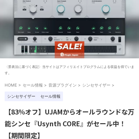
〈景表法に基づく表記〉当サイトはアフィリエイトプログラムによる収益を得ていま
す。
HOME
>
セール情報
>
音源プラグイン
>
シンセサイザー
>
シンセサイザー
セール情報
【83%オフ】UJAMからオールラウンドな万
能シンセ『Usynth CORE』がセール中！
【期間限定】