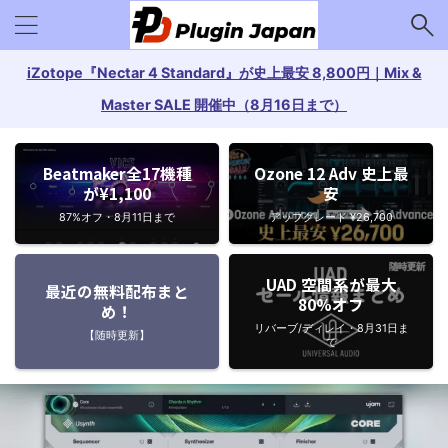
iZotope『Nectar 4 Standard』が史上最安 8,800円｜Mix &
Master SALE 開催中（8月16日まで）
Beatmaker全17機種
Ozone 12 Adv 史上最
が¥1,100
安
87%オフ・8月11日まで
アップグレード ¥26,700
UAD 空間系が最大
最近の無料配布まと
80%オフ
め！
リバーブ/ディレイ・8月31日ま
【随時更新】
で