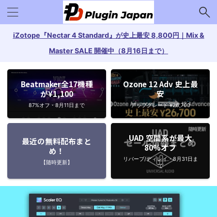
iZotope『Nectar 4 Standard』が史上最安 8,800円｜Mix &
Master SALE 開催中（8月16日まで）
Beatmaker全17機種
Ozone 12 Adv 史上最
が¥1,100
安
87%オフ・8月11日まで
アップグレード ¥26,700
UAD 空間系が最大
最近の無料配布まと
80%オフ
め！
リバーブ/ディレイ・8月31日ま
【随時更新】
で