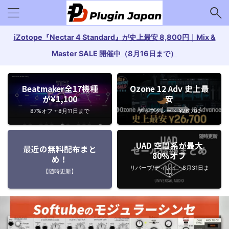
iZotope『Nectar 4 Standard』が史上最安 8,800円｜Mix &
Master SALE 開催中（8月16日まで）
Beatmaker全17機種
Ozone 12 Adv 史上最
が¥1,100
安
87%オフ・8月11日まで
アップグレード ¥26,700
UAD 空間系が最大
最近の無料配布まと
80%オフ
め！
リバーブ/ディレイ・8月31日ま
【随時更新】
で