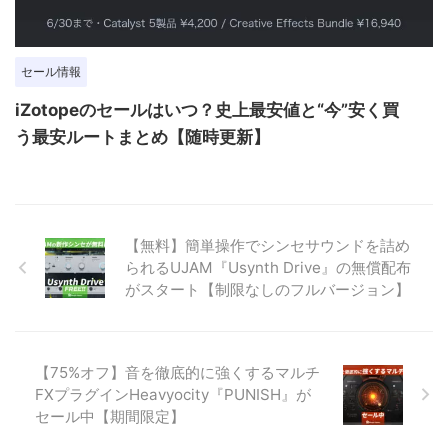
セール情報
iZotopeのセールはいつ？史上最安値と“今”安く買
う最安ルートまとめ【随時更新】
【無料】簡単操作でシンセサウンドを詰め
られるUJAM『Usynth Drive』の無償配布
がスタート【制限なしのフルバージョン】
【75%オフ】音を徹底的に強くするマルチ
FXプラグインHeavyocity『PUNISH』が
セール中【期間限定】