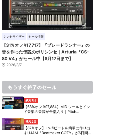
シンセサイザー
セール情報
【31%オフ ¥17,717】『ブレードランナー』の
音を作った伝説のポリシンセ｜Arturia『CS-
80 V4』がセール中【8月17日まで】
2026/8/7
もうすぐ終了のセール
残り1日
【63%オフ ¥97,884】MIDIツールとイン
ド音楽の音源が全部入り｜Pitch
Innovations『Ultimate Bundle』の中身
【8月10日まで】
残り2日
【87%オフ】Lo-fiビートを簡単に作り出
すUJAM『Beatmaker COZY』が6日間限