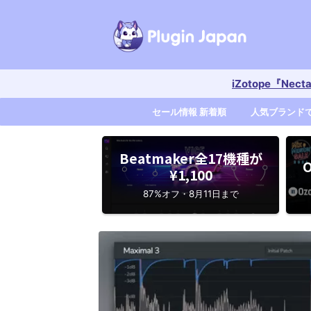
iZotope『Nec
セール情報 新着順
人気ブランド
Beatmaker全17機種が
O
¥1,100
87%オフ・8月11日まで