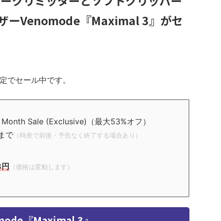
ピークリミッターとソフトクリッパー
Venomode『Maximal 3』がセ
期間限定でセール中です。
onth Sale (Exclusive)（最大53%オフ）
まで
（時差で前後・予告なく終了する場合あり）
8円
（価格は変動します）
mode『Maximal 3』