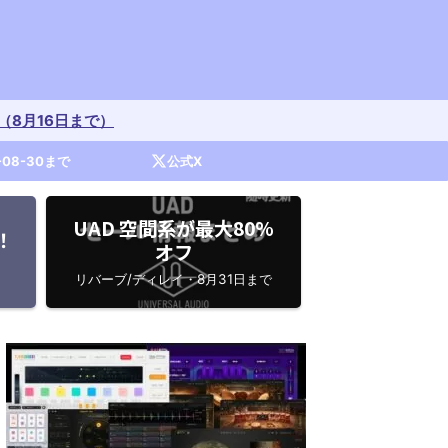
開催中（8月16日まで）
-08-30まで
公式X
UAD 空間系が最大80%
！
オフ
リバーブ/ディレイ・8月31日まで