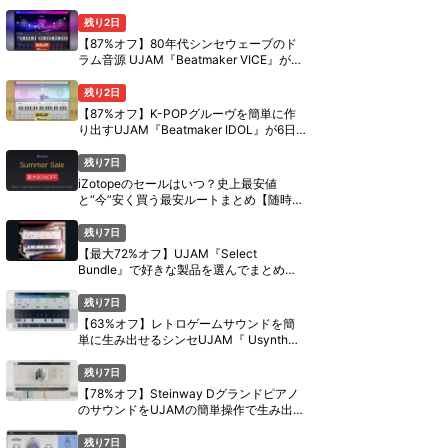
定セール【8月11日まで】
残り2日
【87%オフ】80年代シンセウェーブのド
ラム音源 UJAM『Beatmaker VICE』が6
日間限定セール【8月11日まで】
残り2日
【87%オフ】K-POPグルーヴを簡単に作
り出すUJAM『Beatmaker IDOL』が6日
間限定セール【8月11日まで】
残り7日
iZotopeのセールはいつ？史上最安値
と“今”安く買う最安ルートまとめ【随時更
新】
残り7日
【最大72%オフ】UJAM『Select
Bundle』で好きな製品を選んでまとめ買
い【期間限定】
残り7日
【63%オフ】レトロゲームサウンドを簡
単に生み出せるシンセUJAM『 Usynth
PIXEL』がセール中【期間限定】
残り7日
【78%オフ】Steinway Dグランドピアノ
のサウンドをUJAMの簡単操作で生み出す
『Virtual Pianist SCORE』がセール中
【期間限定】
残り7日