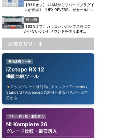
【83%オフ】UJAMからリバーブプラグイ
ンが登場！『UFX REVERB』がセール中
【期間限定】
残り7日
【63%オフ】カッコいいポップス曲に欠
かせないシンセサウンドを作り出す
UJAM『Usynth GLAM』がセール中【期
間限定】
お役立ちツール
機能比較ツール
iZotope RX 12
機能比較ツール
アップグレード検討前にチェック！Elements /
Standard / Advanced の差分と最安パスが一目で
分かる
グレード比較・最安購入
NI Komplete 26
グレード比較・最安購入