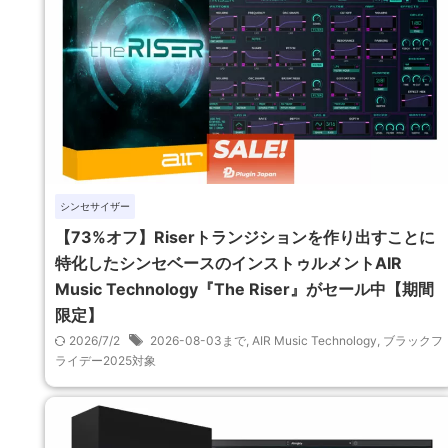
シンセサイザー
【73%オフ】Riserトランジションを作り出すことに
特化したシンセベースのインストゥルメントAIR
Music Technology『The Riser』がセール中【期間
限定】
2026/7/2
2026-08-03まで
,
AIR Music Technology
,
ブラックフ
ライデー2025対象