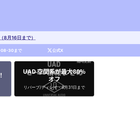
開催中（8月16日まで）
-08-30まで
公式X
UAD 空間系が最大80%
！
オフ
リバーブ/ディレイ・8月31日まで