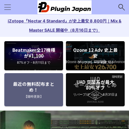
iZotope『Nectar 4 Standard』が史上最安 8,800円｜Mix &
Master SALE 開催中（8月16日まで）
Beatmaker全17機種
Ozone 12 Adv 史上最
が¥1,100
安
87%オフ・8月11日まで
アップグレード ¥26,700
UAD 空間系が最大
最近の無料配布まと
80%オフ
め！
リバーブ/ディレイ・8月31日ま
【随時更新】
で