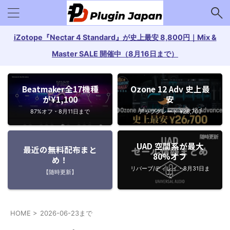
iZotope『Nectar 4 Standard』が史上最安 8,800円｜Mix &
Master SALE 開催中（8月16日まで）
Beatmaker全17機種
Ozone 12 Adv 史上最
が¥1,100
安
87%オフ・8月11日まで
アップグレード ¥26,700
UAD 空間系が最大
最近の無料配布まと
80%オフ
め！
リバーブ/ディレイ・8月31日ま
【随時更新】
で
HOME
>
2026-06-23まで