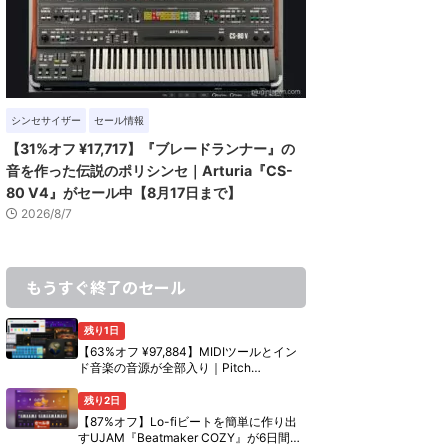
シンセサイザー
セール情報
【31%オフ ¥17,717】『ブレードランナー』の
音を作った伝説のポリシンセ｜Arturia『CS-
80 V4』がセール中【8月17日まで】
2026/8/7
もうすぐ終了のセール
残り1日
【63%オフ ¥97,884】MIDIツールとイン
ド音楽の音源が全部入り｜Pitch
Innovations『Ultimate Bundle』の中身
【8月10日まで】
残り2日
【87%オフ】Lo-fiビートを簡単に作り出
すUJAM『Beatmaker COZY』が6日間限