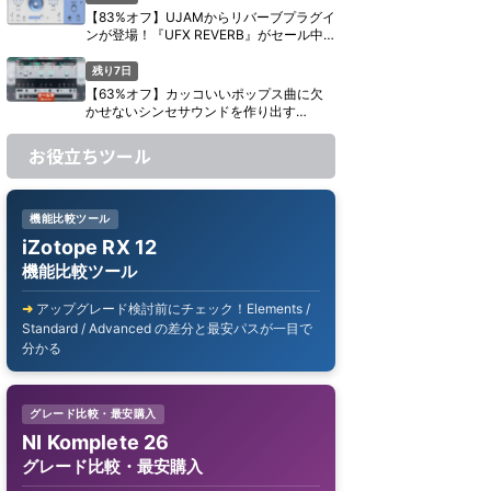
【83%オフ】UJAMからリバーブプラグイ
ンが登場！『UFX REVERB』がセール中
【期間限定】
残り7日
【63%オフ】カッコいいポップス曲に欠
かせないシンセサウンドを作り出す
UJAM『Usynth GLAM』がセール中【期
間限定】
お役立ちツール
機能比較ツール
iZotope RX 12
機能比較ツール
アップグレード検討前にチェック！Elements /
Standard / Advanced の差分と最安パスが一目で
分かる
グレード比較・最安購入
NI Komplete 26
グレード比較・最安購入