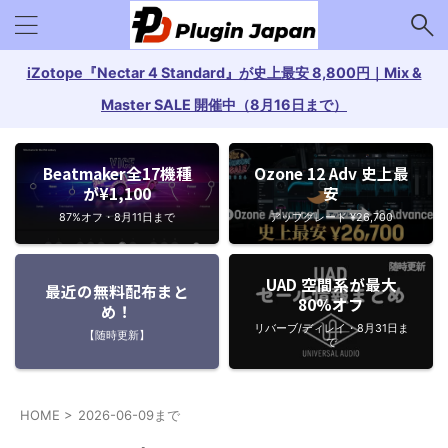
iZotope『Nectar 4 Standard』が史上最安 8,800円｜Mix &
Master SALE 開催中（8月16日まで）
Beatmaker全17機種
Ozone 12 Adv 史上最
が¥1,100
安
87%オフ・8月11日まで
アップグレード ¥26,700
UAD 空間系が最大
最近の無料配布まと
80%オフ
め！
リバーブ/ディレイ・8月31日ま
【随時更新】
で
HOME
>
2026-06-09まで