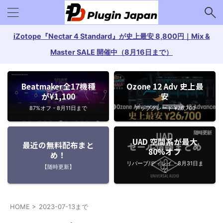
iZotope『Nectar 4 Standard』が史上最安 8,800円｜Mix &
Master SALE 開催中（8月16日まで）
Beatmaker全17機種
Ozone 12 Adv 史上最
が¥1,100
安
87%オフ・8月11日まで
アップグレード ¥26,700
UAD 空間系が最大
最近の無料配布まと
80%オフ
め！
リバーブ/ディレイ・8月31日ま
【随時更新】
で
HOME
>
2023-07-13まで