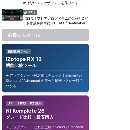
かせないシンセサウンドを作り出す
UJAM『Usynth GLAM』がセール中【期
間限定】
残り9日
【83%オフ】アナログドラムの音作り&ビ
ート作成を簡単に！UJAM『Beatmaker
CIRCUITS』がセール中【期間限定】
お役立ちツール
機能比較ツール
iZotope RX 12
機能比較ツール
アップグレード検討前にチェック！Elements /
Standard / Advanced の差分と最安パスが一目で
分かる
グレード比較・最安購入
NI Komplete 26
グレード比較・最安購入
アップグレードどれが正解？Select / Standard