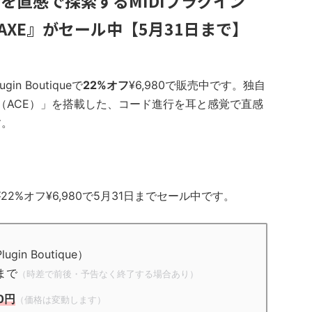
を直感で探索するMIDIプラグイン
hordAXE』がセール中【5月31日まで】
ugin Boutiqueで
22%オフ
¥6,980で販売中です。独自
ngine（ACE）」を搭載した、コード進行を耳と感覚で直感
す。
Eが22%オフ¥6,980で5月31日までセール中です。
gin Boutique）
まで
（時差で前後・予告なく終了する場合あり）
80円
（価格は変動します）