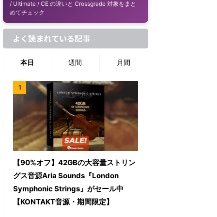
/ Ultimate / CE の違いと Crossgrade 対象をまと
めてチェック
よく読まれている記事
本日
週間
月間
【90%オフ】42GBの大容量ストリン
グス音源Aria Sounds『London
Symphonic Strings』がセール中
【KONTAKT音源・期間限定】