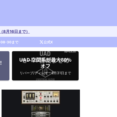
開催中（8月16日まで）
-08-30まで
公式X
UAD 空間系が最大80%
！
オフ
リバーブ/ディレイ・8月31日まで