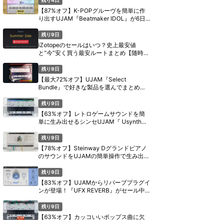
【87%オフ】K-POPグルーヴを簡単に作
り出すUJAM『Beatmaker IDOL』が6日
間限定セール【8月11日まで】
残り9日
iZotopeのセールはいつ？史上最安値
と“今”安く買う最安ルートまとめ【随時更
新】
残り9日
【最大72%オフ】UJAM『Select
Bundle』で好きな製品を選んでまとめ買
い【期間限定】
残り9日
【63%オフ】レトロゲームサウンドを簡
単に生み出せるシンセUJAM『 Usynth
PIXEL』がセール中【期間限定】
残り9日
【78%オフ】Steinway Dグランドピアノ
のサウンドをUJAMの簡単操作で生み出す
『Virtual Pianist SCORE』がセール中
【期間限定】
残り9日
【83%オフ】UJAMからリバーブプラグイ
ンが登場！『UFX REVERB』がセール中
【期間限定】
残り9日
【63%オフ】カッコいいポップス曲に欠