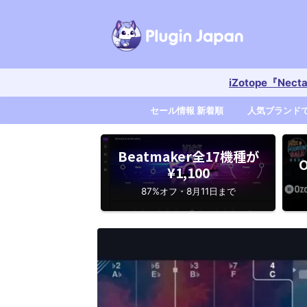
iZotope『Nec
セール情報 新着順
人気ブランド
Beatmaker全17機種が
O
¥1,100
87%オフ・8月11日まで