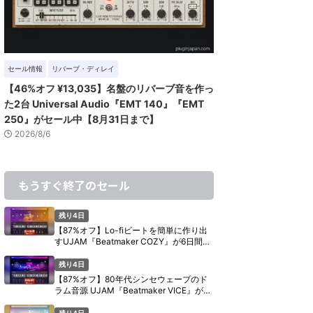
セール情報
リバーブ・ディレイ
【46%オフ ¥13,035】名盤のリバーブ音を作っ
た2台 Universal Audio『EMT 140』『EMT
250』がセール中【8月31日まで】
2026/8/6
もうすぐ終了のセール
残り4日
【87%オフ】Lo-fiビートを簡単に作り出
すUJAM『Beatmaker COZY』が6日間限
定セール【8月11日まで】
残り4日
【87%オフ】80年代シンセウェーブのド
ラム音源 UJAM『Beatmaker VICE』が6
日間限定セール【8月11日まで】
残り4日