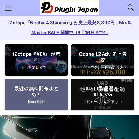
iZotope『Nectar 4 Standard』が史上最安 8,800円｜Mix &
Master SALE 開催中（8月16日まで）
iZotope『VEA』が無
Ozone 12 Adv 史上最
料
安
7月31日まで
アップグレード ¥26,700
最近の無料配布まと
UAD 11製品選んで
め！
¥16,335
【随時更新】
半期セール・8月2日まで