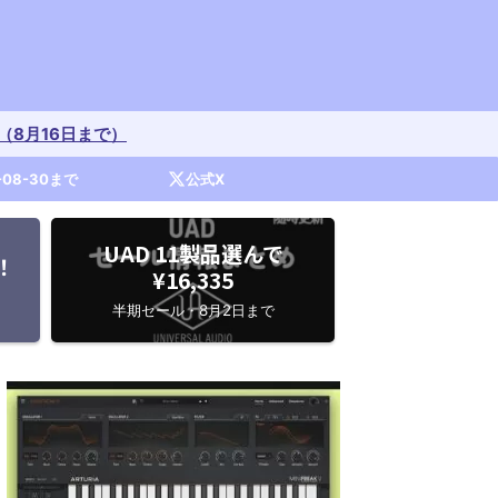
開催中（8月16日まで）
-08-30まで
公式X
UAD 11製品選んで
！
¥16,335
半期セール・8月2日まで