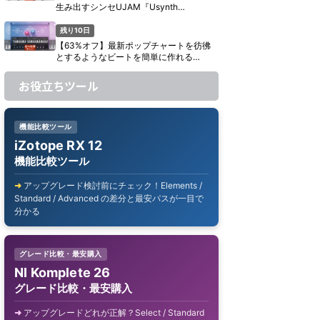
生み出すシンセUJAM『Usynth
CARAMEL』がセール中【期間限定】
残り10日
【63%オフ】最新ポップチャートを彷彿
とするようなビートを簡単に作れる
UJAM『Beatmaker KANDY』がセール中
【期間限定】
お役立ちツール
機能比較ツール
iZotope RX 12
機能比較ツール
アップグレード検討前にチェック！Elements /
Standard / Advanced の差分と最安パスが一目で
分かる
グレード比較・最安購入
NI Komplete 26
グレード比較・最安購入
アップグレードどれが正解？Select / Standard