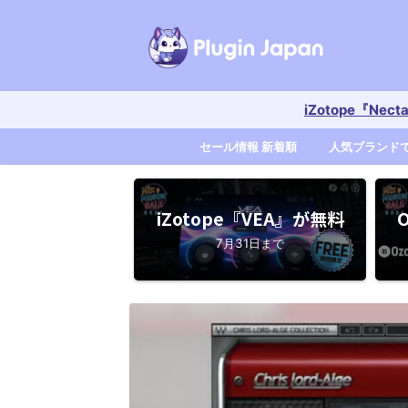
iZotope『Nec
セール情報 新着順
人気ブランド
iZotope『VEA』が無料
O
7月31日まで