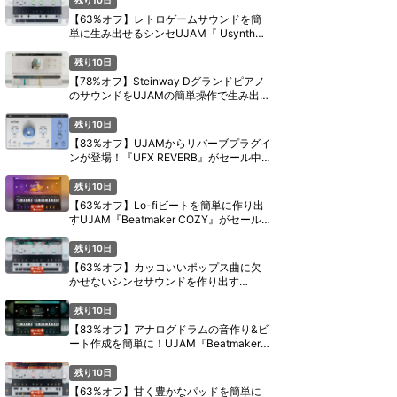
【63%オフ】レトロゲームサウンドを簡
単に生み出せるシンセUJAM『 Usynth
PIXEL』がセール中【期間限定】
残り10日
【78%オフ】Steinway Dグランドピアノ
のサウンドをUJAMの簡単操作で生み出す
『Virtual Pianist SCORE』がセール中
【期間限定】
残り10日
【83%オフ】UJAMからリバーブプラグイ
ンが登場！『UFX REVERB』がセール中
【期間限定】
残り10日
【63%オフ】Lo-fiビートを簡単に作り出
すUJAM『Beatmaker COZY』がセール
中【期間限定】
残り10日
【63%オフ】カッコいいポップス曲に欠
かせないシンセサウンドを作り出す
UJAM『Usynth GLAM』がセール中【期
間限定】
残り10日
【83%オフ】アナログドラムの音作り&ビ
ート作成を簡単に！UJAM『Beatmaker
CIRCUITS』がセール中【期間限定】
残り10日
【63%オフ】甘く豊かなパッドを簡単に