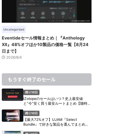
Uncategorized
Eventideセール情報まとめ｜『Anthology
XII』48%オフほか10製品の価格一覧【8月24
日まで】
2026/8/4
もうすぐ終了のセール
残り10日
iZotopeのセールはいつ？史上最安値
と“今”安く買う最安ルートまとめ【随時更
新】
残り10日
【最大72%オフ】UJAM『Select
Bundle』で好きな製品を選んでまとめ買
い【期間限定】
残り10日