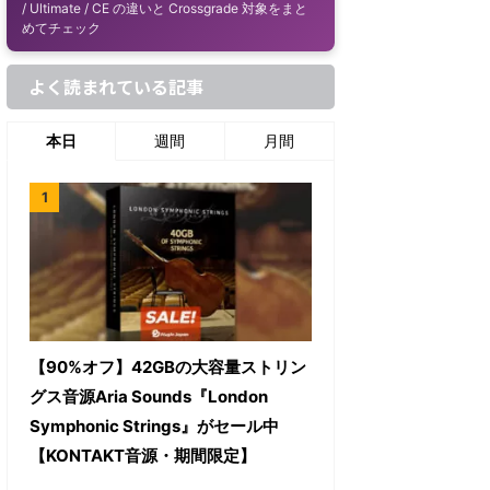
/ Ultimate / CE の違いと Crossgrade 対象をまと
めてチェック
よく読まれている記事
本日
週間
月間
【90%オフ】42GBの大容量ストリン
グス音源Aria Sounds『London
Symphonic Strings』がセール中
【KONTAKT音源・期間限定】