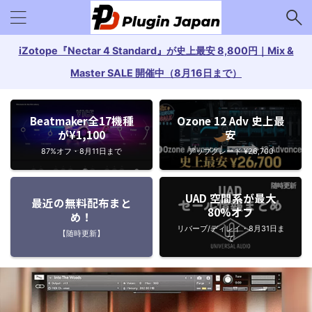
iZotope『Nectar 4 Standard』が史上最安 8,800円｜Mix &
Master SALE 開催中（8月16日まで）
Beatmaker全17機種
Ozone 12 Adv 史上最
が¥1,100
安
87%オフ・8月11日まで
アップグレード ¥26,700
UAD 空間系が最大
最近の無料配布まと
80%オフ
め！
リバーブ/ディレイ・8月31日ま
【随時更新】
で