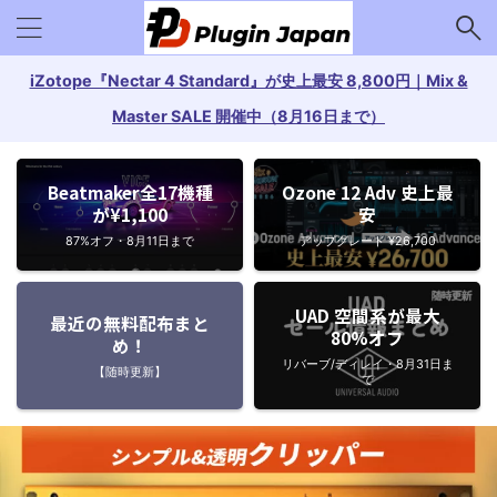
iZotope『Nectar 4 Standard』が史上最安 8,800円｜Mix &
Master SALE 開催中（8月16日まで）
Beatmaker全17機種
Ozone 12 Adv 史上最
が¥1,100
安
87%オフ・8月11日まで
アップグレード ¥26,700
UAD 空間系が最大
最近の無料配布まと
80%オフ
め！
リバーブ/ディレイ・8月31日ま
【随時更新】
で