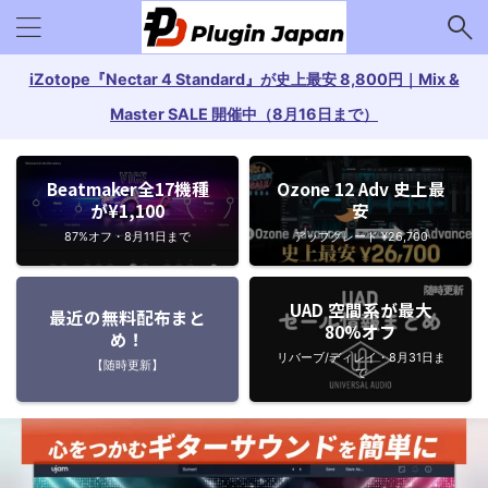
iZotope『Nectar 4 Standard』が史上最安 8,800円｜Mix &
Master SALE 開催中（8月16日まで）
Beatmaker全17機種
Ozone 12 Adv 史上最
が¥1,100
安
87%オフ・8月11日まで
アップグレード ¥26,700
UAD 空間系が最大
最近の無料配布まと
80%オフ
め！
リバーブ/ディレイ・8月31日ま
【随時更新】
で