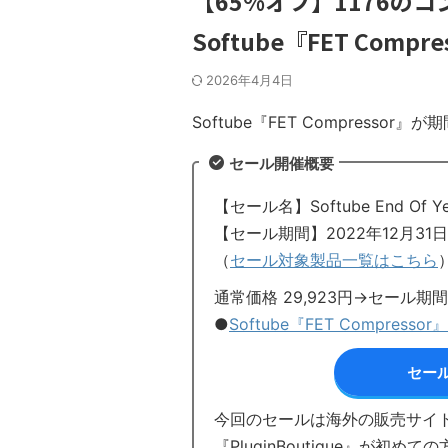
【65%オフ】1176の
Softube『FET Com
2026年4月4日
Softube『FET Compresso
セール開催概要
【セール名】Softube End Of Yea
【セール期間】2022年12月31
（
セール対象製品一覧はこちら
通常価格 29,923円→セール期
●
Softube『FET Compressor』
セー
今回のセールは海外の販売サイト『P
『PluginBoutique』が