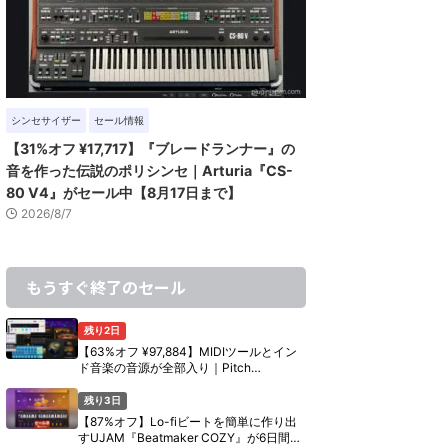
シンセサイザー
セール情報
【31%オフ ¥17,717】『ブレードランナー』の
音を作った伝説のポリシンセ｜Arturia『CS-
80 V4』がセール中【8月17日まで】
2026/8/7
もうすぐ終了のセール
残り2日
【63%オフ ¥97,884】MIDIツールとイン
ド音楽の音源が全部入り｜Pitch
Innovations『Ultimate Bundle』の中身
【8月10日まで】
残り3日
【87%オフ】Lo-fiビートを簡単に作り出
すUJAM『Beatmaker COZY』が6日間限