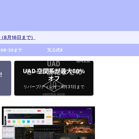
開催中（8月16日まで）
-08-30まで
公式X
UAD 空間系が最大80%
！
オフ
リバーブ/ディレイ・8月31日まで