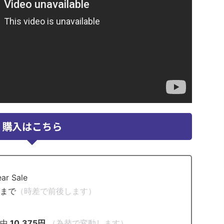
購入はこちら
r Sale
日まで
（時差で前後します）
）
間中
10,375円
（為替で変動します）