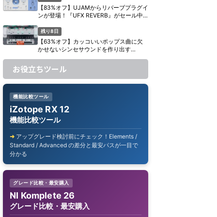
【83%オフ】UJAMからリバーブプラグイ
ンが登場！『UFX REVERB』がセール中
【期間限定】
残り8日
【63%オフ】カッコいいポップス曲に欠
かせないシンセサウンドを作り出す
UJAM『Usynth GLAM』がセール中【期
間限定】
お役立ちツール
機能比較ツール
iZotope RX 12
機能比較ツール
アップグレード検討前にチェック！Elements /
Standard / Advanced の差分と最安パスが一目で
分かる
グレード比較・最安購入
NI Komplete 26
グレード比較・最安購入