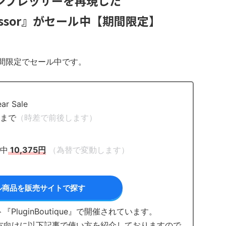
コンプレッサーを再現した
pressor』がセール中【期間限定】
r』が期間限定でセール中です。
r Sale
日まで
（時差で前後します）
）
間中
10,375円
（為替で変動します）
ル商品を販売サイトで探す
luginBoutique』で開催されています。
初めての方向けに以下記事で使い方を紹介しておりますので