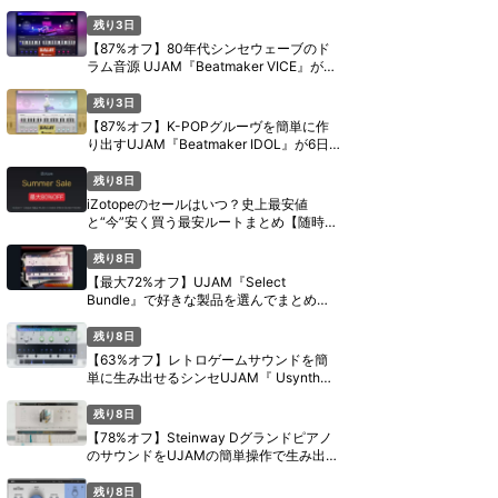
定セール【8月11日まで】
残り3日
【87%オフ】80年代シンセウェーブのド
ラム音源 UJAM『Beatmaker VICE』が6
日間限定セール【8月11日まで】
残り3日
【87%オフ】K-POPグルーヴを簡単に作
り出すUJAM『Beatmaker IDOL』が6日
間限定セール【8月11日まで】
残り8日
iZotopeのセールはいつ？史上最安値
と“今”安く買う最安ルートまとめ【随時更
新】
残り8日
【最大72%オフ】UJAM『Select
Bundle』で好きな製品を選んでまとめ買
い【期間限定】
残り8日
【63%オフ】レトロゲームサウンドを簡
単に生み出せるシンセUJAM『 Usynth
PIXEL』がセール中【期間限定】
残り8日
【78%オフ】Steinway Dグランドピアノ
のサウンドをUJAMの簡単操作で生み出す
『Virtual Pianist SCORE』がセール中
【期間限定】
残り8日