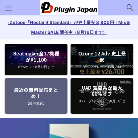
iZotope『Nectar 4 Standard』が史上最安 8,800円｜Mix &
Master SALE 開催中（8月16日まで）
Beatmaker全17機種
Ozone 12 Adv 史上最
が¥1,100
安
87%オフ・8月11日まで
アップグレード ¥26,700
UAD 空間系が最大
最近の無料配布まと
80%オフ
め！
リバーブ/ディレイ・8月31日ま
【随時更新】
で