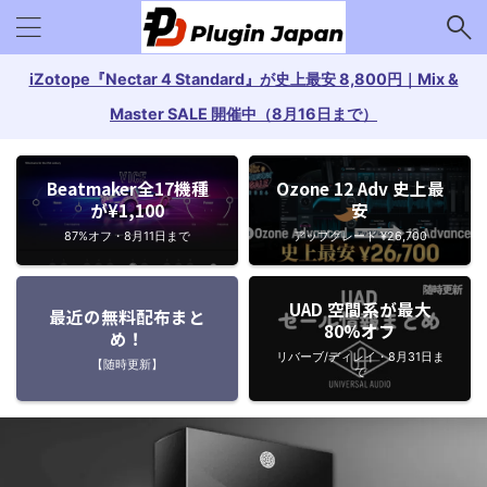
iZotope『Nectar 4 Standard』が史上最安 8,800円｜Mix &
Master SALE 開催中（8月16日まで）
Beatmaker全17機種
Ozone 12 Adv 史上最
が¥1,100
安
87%オフ・8月11日まで
アップグレード ¥26,700
UAD 空間系が最大
最近の無料配布まと
80%オフ
め！
リバーブ/ディレイ・8月31日ま
【随時更新】
で