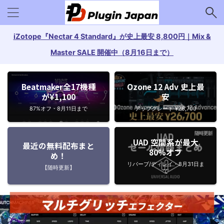
iZotope『Nectar 4 Standard』が史上最安 8,800円｜Mix &
Master SALE 開催中（8月16日まで）
Beatmaker全17機種
Ozone 12 Adv 史上最
が¥1,100
安
87%オフ・8月11日まで
アップグレード ¥26,700
UAD 空間系が最大
最近の無料配布まと
80%オフ
め！
リバーブ/ディレイ・8月31日ま
【随時更新】
で