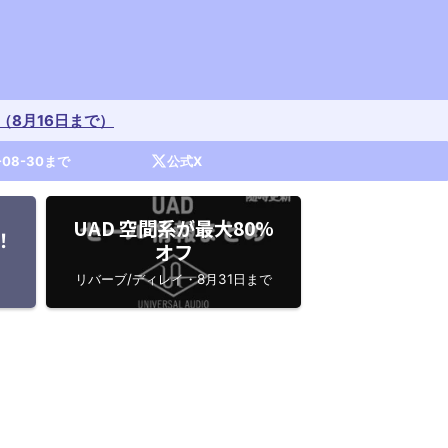
開催中（8月16日まで）
-08-30まで
公式X
UAD 空間系が最大80%
！
オフ
リバーブ/ディレイ・8月31日まで