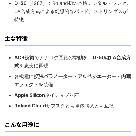
D-50
（1987）：Roland初の本格デジタル・シンセ。
LA合成方式による幻想的なパッド／ストリングスが
特徴
主な特徴
ACB技術
でアナログ回路の挙動を、
D-50はLA合成方
式
を忠実に再現
各機種に
拡張パラメーター・アルペジエーター・内蔵
エフェクト
を装備
Apple Silicon
ネイティブ対応
Roland Cloud
サブスクとも単体購入とも互換
こんな用途に