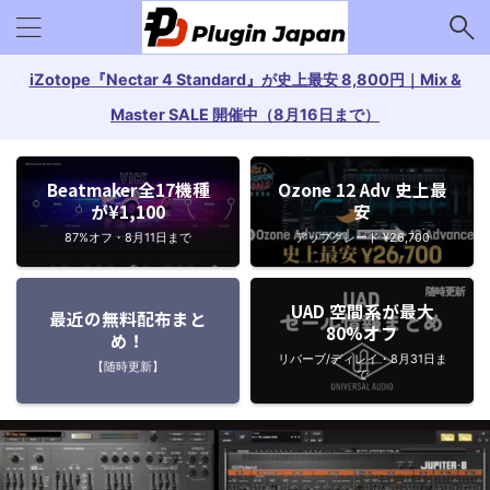
iZotope『Nectar 4 Standard』が史上最安 8,800円｜Mix &
Master SALE 開催中（8月16日まで）
Beatmaker全17機種
Ozone 12 Adv 史上最
が¥1,100
安
87%オフ・8月11日まで
アップグレード ¥26,700
UAD 空間系が最大
最近の無料配布まと
80%オフ
め！
リバーブ/ディレイ・8月31日ま
【随時更新】
で