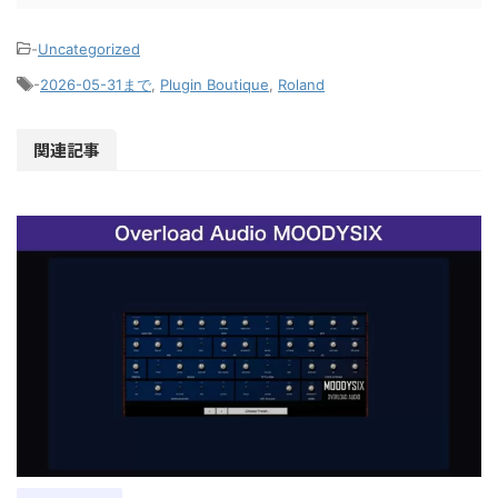
-
Uncategorized
-
2026-05-31まで
,
Plugin Boutique
,
Roland
関連記事