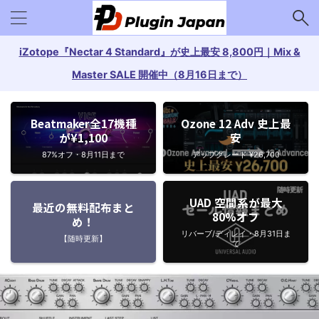
iZotope『Nectar 4 Standard』が史上最安 8,800円｜Mix &
Master SALE 開催中（8月16日まで）
Beatmaker全17機種
Ozone 12 Adv 史上最
が¥1,100
安
87%オフ・8月11日まで
アップグレード ¥26,700
UAD 空間系が最大
最近の無料配布まと
80%オフ
め！
リバーブ/ディレイ・8月31日ま
【随時更新】
で