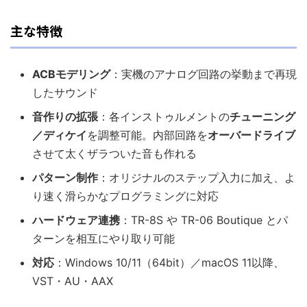
主な特徴
ACBモデリング
：実機のアナログ回路の挙動まで再現
したサウンド
音作りの拡張
：各インストゥルメントの
チューニング
／ディケイ
を調整可能。内部回路を
オーバードライブ
させて太くザラついた音も作れる
パターン制作
：オリジナルのステップ入力に加え、よ
り速く滑らかなプログラミングに対応
ハードウェア連携
：TR-8S や TR-06 Boutique とパ
ターンを相互にやり取り可能
対応
：Windows 10/11（64bit）／macOS 11以降、
VST・AU・AAX