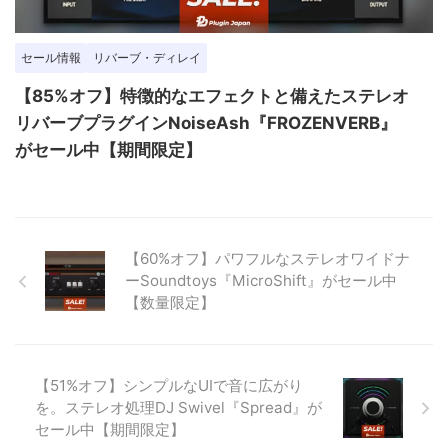
セール情報
リバーブ・ディレイ
【85%オフ】特徴的なエフェクトと備えたステレオ
リバーブプラグインNoiseAsh『FROZENVERB』
がセール中【期間限定】
【60%オフ】パワフルなステレオワイドナ
ーSoundtoys『MicroShift』がセール中
【数量限定】
【51%オフ】シンプルなUIで音に広がり
を。ステレオ処理DJ Swivel『Spread』が
セール中【期間限定】