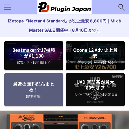
iZotope『Nectar 4 Standard』が史上最安 8,800円｜Mix &
Master SALE 開催中（8月16日まで）
Beatmaker全17機種
Ozone 12 Adv 史上最
が¥1,100
安
87%オフ・8月11日まで
アップグレード ¥26,700
UAD 空間系が最大
最近の無料配布まと
80%オフ
め！
リバーブ/ディレイ・8月31日ま
【随時更新】
で