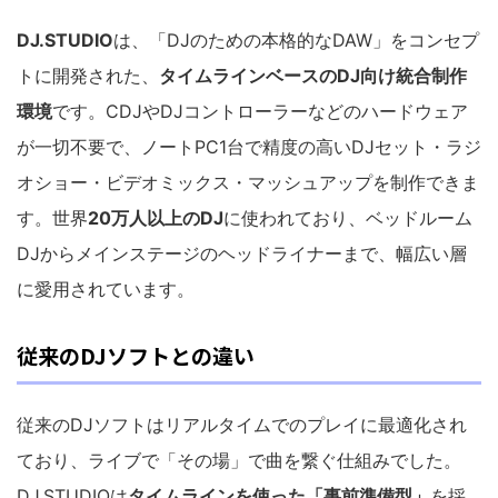
DJ.STUDIO
は、「DJのための本格的なDAW」をコンセプ
トに開発された、
タイムラインベースのDJ向け統合制作
環境
です。CDJやDJコントローラーなどのハードウェア
が一切不要で、ノートPC1台で精度の高いDJセット・ラジ
オショー・ビデオミックス・マッシュアップを制作できま
す。世界
20万人以上のDJ
に使われており、ベッドルーム
DJからメインステージのヘッドライナーまで、幅広い層
に愛用されています。
従来のDJソフトとの違い
従来のDJソフトはリアルタイムでのプレイに最適化され
ており、ライブで「その場」で曲を繋ぐ仕組みでした。
DJ.STUDIOは
タイムラインを使った「事前準備型」
を採