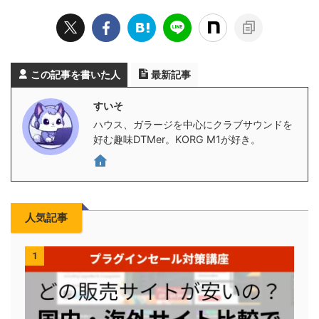
この記事を書いた人
最新記事
すいそ
ハウス、ガラージを中心にクラブサウンドを
好む趣味DTMer。KORG M1が好き。
人気記事
1