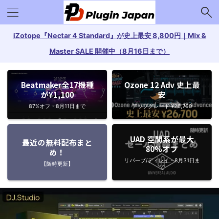
iZotope『Nectar 4 Standard』が史上最安 8,800円｜Mix &
Master SALE 開催中（8月16日まで）
Beatmaker全17機種
Ozone 12 Adv 史上最
が¥1,100
安
87%オフ・8月11日まで
アップグレード ¥26,700
UAD 空間系が最大
最近の無料配布まと
80%オフ
め！
リバーブ/ディレイ・8月31日ま
【随時更新】
で