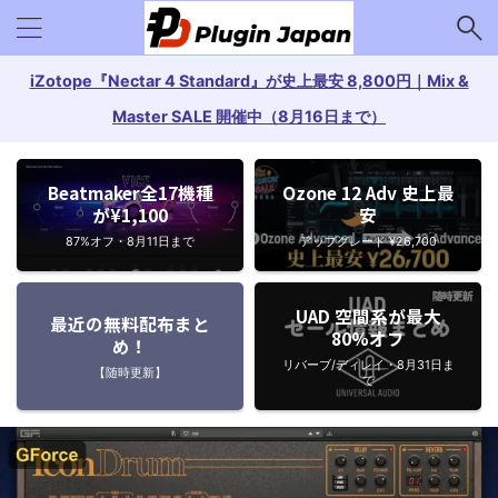
iZotope『Nectar 4 Standard』が史上最安 8,800円｜Mix &
Master SALE 開催中（8月16日まで）
Beatmaker全17機種
Ozone 12 Adv 史上最
が¥1,100
安
87%オフ・8月11日まで
アップグレード ¥26,700
UAD 空間系が最大
最近の無料配布まと
80%オフ
め！
リバーブ/ディレイ・8月31日ま
【随時更新】
で