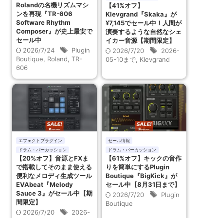
Rolandの名機リズムマシ
【41%オフ】
ンを再現『TR-606
Klevgrand『Skaka』が
Software Rhythm
¥7,145でセール中！人間が
Composer』が史上最安で
演奏するような自然なシェ
セール中
イカー音源【期間限定】
2026/7/24
Plugin
2026/7/20
2026-
Boutique
,
Roland
,
TR-
05-10まで
,
Klevgrand
606
エフェクトプラグイン
セール情報
ドラム・パーカッション
ドラム・パーカッション
【20%オフ】音源とFXま
【61%オフ】キックの音作
で搭載してそのまま使える
りを簡単にするPlugin
便利なメロディ生成ツール
Boutique『BigKick』が
EVAbeat『Melody
セール中【8月31日まで】
Sauce 3』がセール中【期
2026/7/20
Plugin
間限定】
Boutique
2026/7/20
2026-