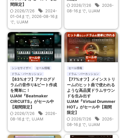
間限定】
2026/7/26
2026-
2026/7/26
2024-
08-16まで
,
UJAM
01-04まで
,
2026-08-16ま
で
,
UJAM
シンセサイザー
セール情報
セール情報
ドラム・パーカッション
ドラム・パーカッション
【83%オフ】アナログド
【77%オフ】メインストリ
ラムの音作り&ビート作成
ームのヒット曲で使われる
を簡単に！
ような高品質ドラムサウン
UJAM『Beatmaker
ドを生み出す
CIRCUITS』がセール中
UJAM『Virtual Drummer
【期間限定】
HOT』がセール中【期間
限定】
2026/7/26
2026-
08-16まで
,
UJAM
2026/7/26
2026-
08-16まで
,
UJAM