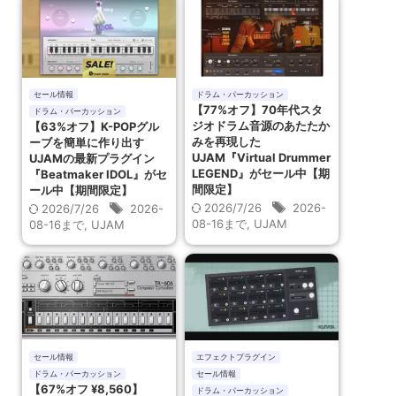
セール情報
ドラム・パーカッション
【77%オフ】70年代スタ
ドラム・パーカッション
ジオドラム音源のあたたか
【63%オフ】K-POPグル
みを再現した
ーブを簡単に作り出す
UJAM『Virtual Drummer
UJAMの最新プラグイン
LEGEND』がセール中【期
『Beatmaker IDOL』がセ
間限定】
ール中【期間限定】
2026/7/26
2026-
2026/7/26
2026-
08-16まで
,
UJAM
08-16まで
,
UJAM
セール情報
エフェクトプラグイン
ドラム・パーカッション
セール情報
【67%オフ ¥8,560】
ドラム・パーカッション