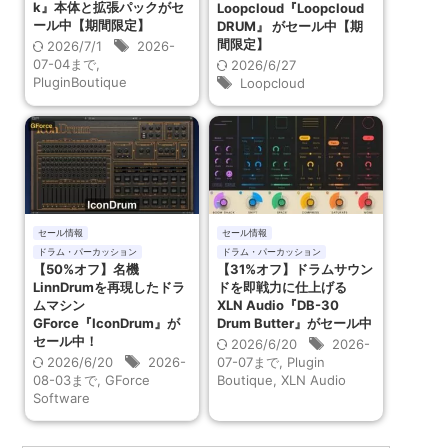
k』本体と拡張パックがセ
Loopcloud『Loopcloud
ール中【期間限定】
DRUM』 がセール中【期
間限定】
2026/7/1
2026-
07-04まで
,
2026/6/27
PluginBoutique
Loopcloud
セール情報
セール情報
ドラム・パーカッション
ドラム・パーカッション
【50%オフ】名機
【31%オフ】ドラムサウン
LinnDrumを再現したドラ
ドを即戦力に仕上げる
ムマシン
XLN Audio『DB-30
GForce『IconDrum』が
Drum Butter』がセール中
セール中！
2026/6/20
2026-
2026/6/20
2026-
07-07まで
,
Plugin
08-03まで
,
GForce
Boutique
,
XLN Audio
Software