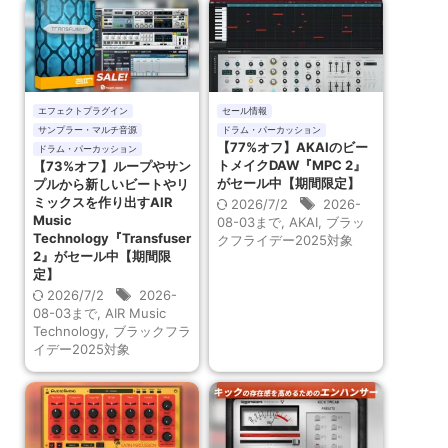
エフェクトプラグイン
セール情報
サンプラー・マルチ音源
ドラム・パーカッション
【77%オフ】AKAIのビー
ドラム・パーカッション
トメイクDAW『MPC 2』
【73%オフ】ループやサン
がセール中【期間限定】
プルから新しいビートやリ
ミックスを作り出すAIR
2026/7/2
2026-
Music
08-03まで
,
AKAI
,
ブラッ
Technology『Transfuser
クフライデー2025対象
2』がセール中【期間限
定】
2026/7/2
2026-
08-03まで
,
AIR Music
Technology
,
ブラックフラ
イデー2025対象