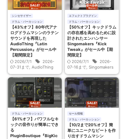
シンセサイザー
エフェクトプラグイン
ドラム・パーカッション
ドラム・パーカッション
【43%オフ】80年代アナ
【50%オフ】キックドラム
ログドラムマシンのラテン
の存在感を高めるために設
サウンドを再現した
計されたエンハンサー
AudioThing『Latin
Singomakers『Kick
Percussion』がセール中
Tweak』がセール中【期
【期間限定】
間限定】
2026/7/1
2026-
2026/7/1
2026-
07-31まで
,
AudioThing
07-16まで
,
Singomakers
ドラム・パーカッション
セール情報
【61%オフ】パワフルなキ
ドラム・パーカッション
ックの音作りが簡単にでき
【10/2まで20%オフ】簡
る
単にユニークなビートを作
PluginBoutique『BigKic
り出すドラムマシン