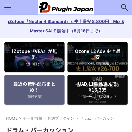
iZotope『Nectar 4 Standard』が史上最安 8,800円｜Mix &
Master SALE 開催中（8月16日まで）
iZotope『VEA』が無
Ozone 12 Adv 史上最
料
安
7月31日まで
アップグレード ¥26,700
最近の無料配布まと
UAD 11製品選んで
め！
¥16,335
【随時更新】
半期セール・8月2日まで
HOME
>
セール情報
>
音源プラグイン
>
ドラム・パーカッション
>
ドラム・パーカッション