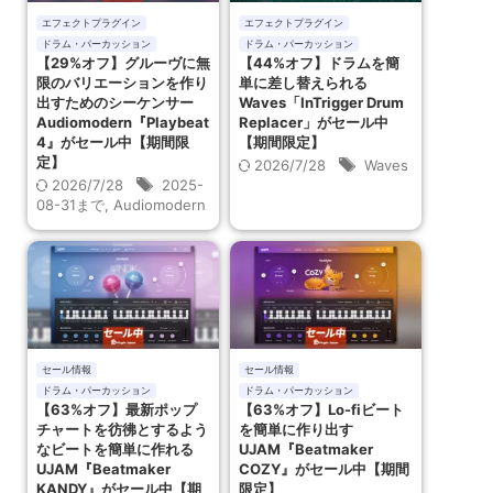
エフェクトプラグイン
エフェクトプラグイン
ドラム・パーカッション
ドラム・パーカッション
【29%オフ】グルーヴに無
【44%オフ】ドラムを簡
限のバリエーションを作り
単に差し替えられる
出すためのシーケンサー
Waves「InTrigger Drum
Audiomodern『Playbeat
Replacer」がセール中
4』がセール中【期間限
【期間限定】
定】
2026/7/28
Waves
2026/7/28
2025-
08-31まで
,
Audiomodern
セール情報
セール情報
ドラム・パーカッション
ドラム・パーカッション
【63%オフ】最新ポップ
【63%オフ】Lo-fiビート
チャートを彷彿とするよう
を簡単に作り出す
なビートを簡単に作れる
UJAM『Beatmaker
UJAM『Beatmaker
COZY』がセール中【期間
KANDY』がセール中【期
限定】