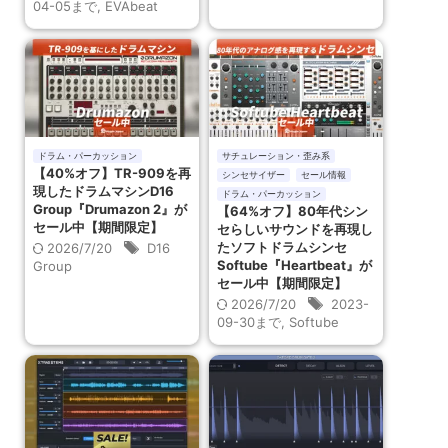
04-05まで
,
EVAbeat
ドラム・パーカッション
サチュレーション・歪み系
【40%オフ】TR-909を再
シンセサイザー
セール情報
現したドラムマシンD16
ドラム・パーカッション
Group『Drumazon 2』が
【64%オフ】80年代シン
セール中【期間限定】
セらしいサウンドを再現し
たソフトドラムシンセ
2026/7/20
D16
Softube『Heartbeat』が
Group
セール中【期間限定】
2026/7/20
2023-
09-30まで
,
Softube