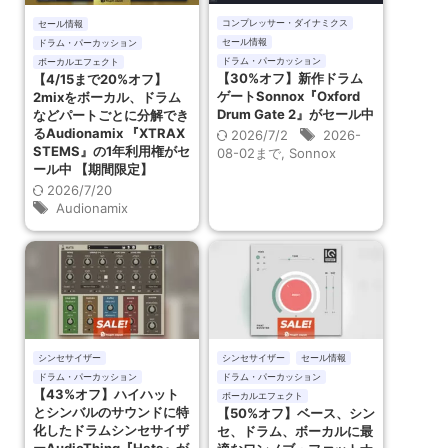
コンプレッサー・ダイナミクス
セール情報
セール情報
ドラム・パーカッション
ドラム・パーカッション
ボーカルエフェクト
【30%オフ】新作ドラム
【4/15まで20%オフ】
ゲートSonnox『Oxford
2mixをボーカル、ドラム
Drum Gate 2』がセール中
などパートごとに分解でき
るAudionamix 『XTRAX
2026/7/2
2026-
STEMS』の1年利用権がセ
08-02まで
,
Sonnox
ール中 【期間限定】
2026/7/20
Audionamix
シンセサイザー
シンセサイザー
セール情報
ドラム・パーカッション
ドラム・パーカッション
【43%オフ】ハイハット
ボーカルエフェクト
とシンバルのサウンドに特
【50%オフ】ベース、シン
化したドラムシンセサイザ
セ、ドラム、ボーカルに最
ーAudioThing『Hats』が