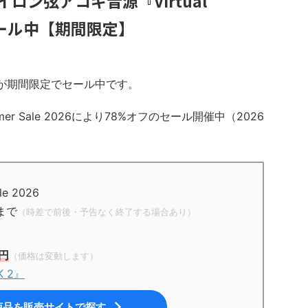
イロン弦アコギ音源『Virtual
2』がセール中【期間限定】
ILK 2』が期間限定でセール中です。
mer Sale 2026により78%オフのセール開催中（2026
e 2026
まで
（時差で前後・予告なく終了する場合あり）
1円
（価格は変動します）
LK 2』
商品を販売サイトで探す