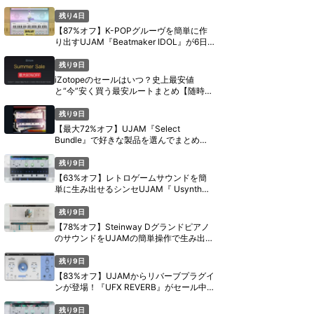
日間限定セール【8月11日まで】
残り4日
【87%オフ】K-POPグルーヴを簡単に作
り出すUJAM『Beatmaker IDOL』が6日
間限定セール【8月11日まで】
残り9日
iZotopeのセールはいつ？史上最安値
と“今”安く買う最安ルートまとめ【随時更
新】
残り9日
【最大72%オフ】UJAM『Select
Bundle』で好きな製品を選んでまとめ買
い【期間限定】
残り9日
【63%オフ】レトロゲームサウンドを簡
単に生み出せるシンセUJAM『 Usynth
PIXEL』がセール中【期間限定】
残り9日
【78%オフ】Steinway Dグランドピアノ
のサウンドをUJAMの簡単操作で生み出す
『Virtual Pianist SCORE』がセール中
【期間限定】
残り9日
【83%オフ】UJAMからリバーブプラグイ
ンが登場！『UFX REVERB』がセール中
【期間限定】
残り9日