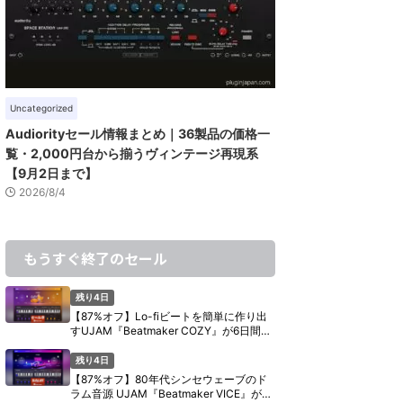
Uncategorized
Audiorityセール情報まとめ｜36製品の価格一
覧・2,000円台から揃うヴィンテージ再現系
【9月2日まで】
2026/8/4
もうすぐ終了のセール
残り4日
【87%オフ】Lo-fiビートを簡単に作り出
すUJAM『Beatmaker COZY』が6日間限
定セール【8月11日まで】
残り4日
【87%オフ】80年代シンセウェーブのド
ラム音源 UJAM『Beatmaker VICE』が6