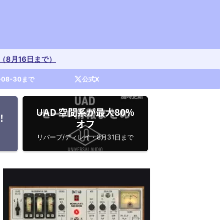
開催中（8月16日まで）
-08-30まで
公式X
UAD 空間系が最大80%
！
オフ
リバーブ/ディレイ・8月31日まで