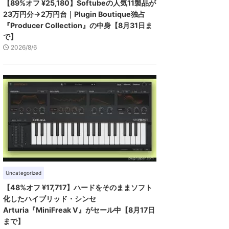
【89%オフ ¥25,180】Softubeの人気11製品が
23万円分→2万円台｜Plugin Boutique独占
『Producer Collection』の中身【8月31日ま
で】
2026/8/6
Uncategorized
【48%オフ ¥17,717】ハードをそのままソフト
化したハイブリッド・シンセ
Arturia『MiniFreak V』がセール中【8月17日
まで】