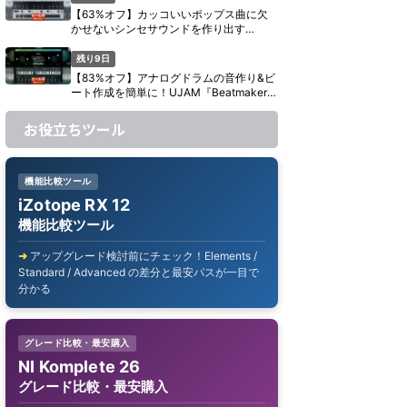
【63%オフ】カッコいいポップス曲に欠
かせないシンセサウンドを作り出す
UJAM『Usynth GLAM』がセール中【期
間限定】
残り9日
【83%オフ】アナログドラムの音作り&ビ
ート作成を簡単に！UJAM『Beatmaker
CIRCUITS』がセール中【期間限定】
お役立ちツール
機能比較ツール
iZotope RX 12
機能比較ツール
アップグレード検討前にチェック！Elements /
Standard / Advanced の差分と最安パスが一目で
分かる
グレード比較・最安購入
NI Komplete 26
グレード比較・最安購入