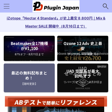
iZotope『Nectar 4 Standard』が史上最安 8,800円｜Mix &
Master SALE 開催中（8月16日まで）
Beatmaker全17機種
Ozone 12 Adv 史上最
が¥1,100
安
87%オフ・8月11日まで
アップグレード ¥26,700
UAD 空間系が最大
最近の無料配布まと
80%オフ
め！
リバーブ/ディレイ・8月31日ま
【随時更新】
で