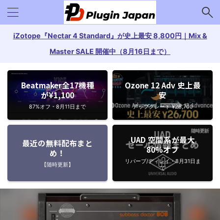
iZotope『Nectar 4 Standard』が史上最安 8,800円｜Mix &
Master SALE 開催中（8月16日まで）
Beatmaker全17機種
Ozone 12 Adv 史上最
が¥1,100
安
87%オフ・8月11日まで
アップグレード ¥26,700
UAD 空間系が最大
最近の無料配布まと
80%オフ
め！
リバーブ/ディレイ・8月31日ま
【随時更新】
で