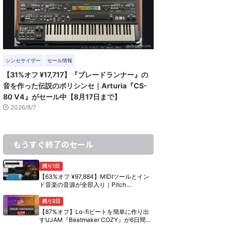
シンセサイザー
セール情報
【31%オフ ¥17,717】『ブレードランナー』の
音を作った伝説のポリシンセ｜Arturia『CS-
80 V4』がセール中【8月17日まで】
2026/8/7
もうすぐ終了のセール
残り1日
【63%オフ ¥97,884】MIDIツールとイン
ド音楽の音源が全部入り｜Pitch
Innovations『Ultimate Bundle』の中身
【8月10日まで】
残り2日
【87%オフ】Lo-fiビートを簡単に作り出
すUJAM『Beatmaker COZY』が6日間限