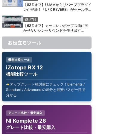
【83%オフ】UJAMからリバーブプラグイ
ンが登場！『UFX REVERB』がセール中
【期間限定】
残り7日
【63%オフ】カッコいいポップス曲に欠
かせないシンセサウンドを作り出す
UJAM『Usynth GLAM』がセール中【期
間限定】
お役立ちツール
機能比較ツール
iZotope RX 12
機能比較ツール
アップグレード検討前にチェック！Elements /
Standard / Advanced の差分と最安パスが一目で
分かる
グレード比較・最安購入
NI Komplete 26
グレード比較・最安購入