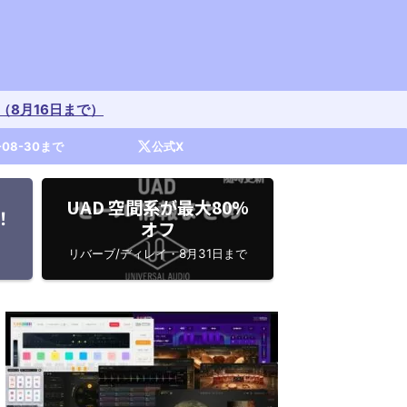
開催中（8月16日まで）
-08-30まで
公式X
UAD 空間系が最大80%
！
オフ
リバーブ/ディレイ・8月31日まで