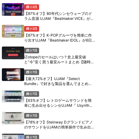
定セール【8月11日まで】
残り2日
【87%オフ】80年代シンセウェーブのド
ラム音源 UJAM『Beatmaker VICE』が6
日間限定セール【8月11日まで】
残り2日
【87%オフ】K-POPグルーヴを簡単に作
り出すUJAM『Beatmaker IDOL』が6日
間限定セール【8月11日まで】
残り7日
iZotopeのセールはいつ？史上最安値
と“今”安く買う最安ルートまとめ【随時更
新】
残り7日
【最大72%オフ】UJAM『Select
Bundle』で好きな製品を選んでまとめ買
い【期間限定】
残り7日
【63%オフ】レトロゲームサウンドを簡
単に生み出せるシンセUJAM『 Usynth
PIXEL』がセール中【期間限定】
残り7日
【78%オフ】Steinway Dグランドピアノ
のサウンドをUJAMの簡単操作で生み出す
『Virtual Pianist SCORE』がセール中
【期間限定】
残り7日