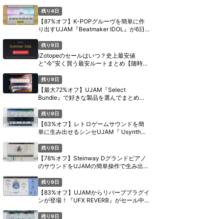
日間限定セール【8月11日まで】
残り4日
【87%オフ】K-POPグルーヴを簡単に作
り出すUJAM『Beatmaker IDOL』が6日
間限定セール【8月11日まで】
残り9日
iZotopeのセールはいつ？史上最安値
と“今”安く買う最安ルートまとめ【随時更
新】
残り9日
【最大72%オフ】UJAM『Select
Bundle』で好きな製品を選んでまとめ買
い【期間限定】
残り9日
【63%オフ】レトロゲームサウンドを簡
単に生み出せるシンセUJAM『 Usynth
PIXEL』がセール中【期間限定】
残り9日
【78%オフ】Steinway Dグランドピアノ
のサウンドをUJAMの簡単操作で生み出す
『Virtual Pianist SCORE』がセール中
【期間限定】
残り9日
【83%オフ】UJAMからリバーブプラグイ
ンが登場！『UFX REVERB』がセール中
【期間限定】
残り9日