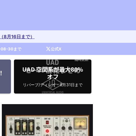
開催中（8月16日まで）
-08-30まで
公式X
UAD 空間系が最大80%
！
オフ
リバーブ/ディレイ・8月31日まで