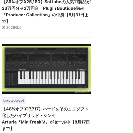
【89%オフ ¥25,180】Softubeの人気11製品が
23万円分→2万円台｜Plugin Boutique独占
『Producer Collection』の中身【8月31日ま
で】
2026/8/6
Uncategorized
【48%オフ ¥17,717】ハードをそのままソフト
化したハイブリッド・シンセ
Arturia『MiniFreak V』がセール中【8月17日
まで】