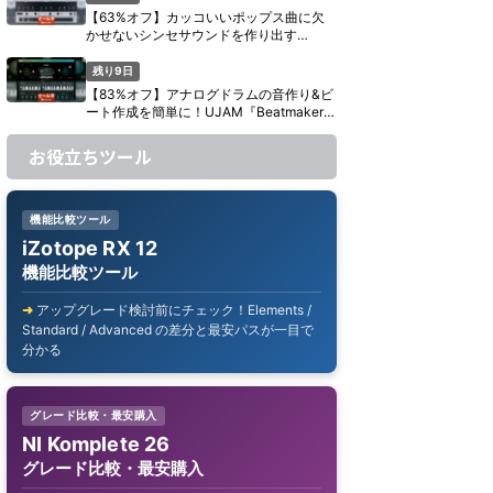
【63%オフ】カッコいいポップス曲に欠
かせないシンセサウンドを作り出す
UJAM『Usynth GLAM』がセール中【期
間限定】
残り9日
【83%オフ】アナログドラムの音作り&ビ
ート作成を簡単に！UJAM『Beatmaker
CIRCUITS』がセール中【期間限定】
お役立ちツール
機能比較ツール
iZotope RX 12
機能比較ツール
アップグレード検討前にチェック！Elements /
Standard / Advanced の差分と最安パスが一目で
分かる
グレード比較・最安購入
NI Komplete 26
グレード比較・最安購入