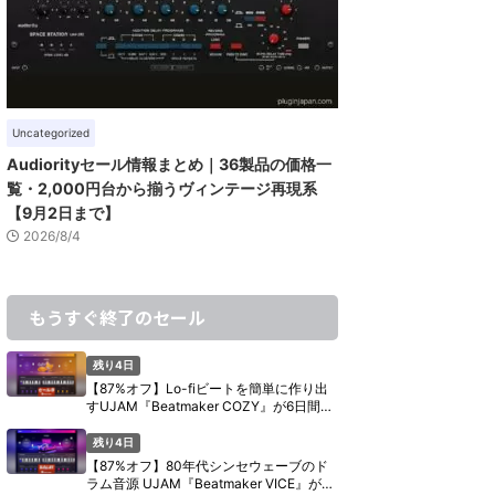
Uncategorized
Audiorityセール情報まとめ｜36製品の価格一
覧・2,000円台から揃うヴィンテージ再現系
【9月2日まで】
2026/8/4
もうすぐ終了のセール
残り4日
【87%オフ】Lo-fiビートを簡単に作り出
すUJAM『Beatmaker COZY』が6日間限
定セール【8月11日まで】
残り4日
【87%オフ】80年代シンセウェーブのド
ラム音源 UJAM『Beatmaker VICE』が6