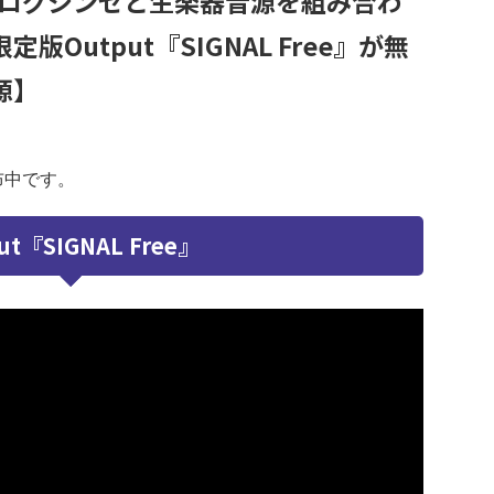
ログシンセと生楽器音源を組み合わ
版Output『SIGNAL Free』が無
源】
配布中です。
ut『SIGNAL Free』