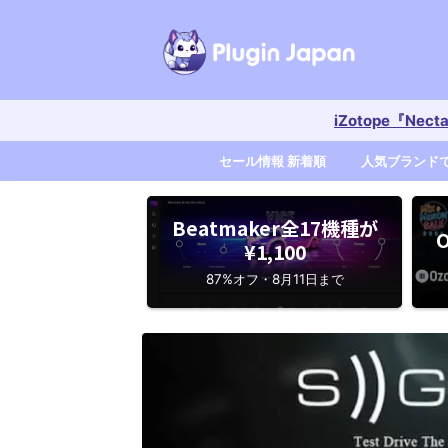
iZotope『Nec
セール情報 新着順
人気ブランド
Beatmaker全17機種が
O
¥1,100
87%オフ・8月11日まで