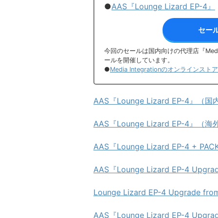
●
AAS『Lounge Lizard EP-4』
セー
今回のセールは国内向けの代理店『Media
ールを開催しています。
●
Media Integrationのオンラインス
AAS『Lounge Lizard EP-4』
AAS『Lounge Lizard EP-4』
AAS『Lounge Lizard EP-4 +
AAS『Lounge Lizard EP-4 Upg
Lounge Lizard EP-4 Upgrade 
AAS『Lounge Lizard EP-4 Upgra