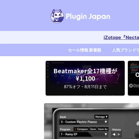
iZotope『Nec
セール情報 新着順
人気ブランド
Beatmaker全17機種が
O
¥1,100
87%オフ・8月11日まで