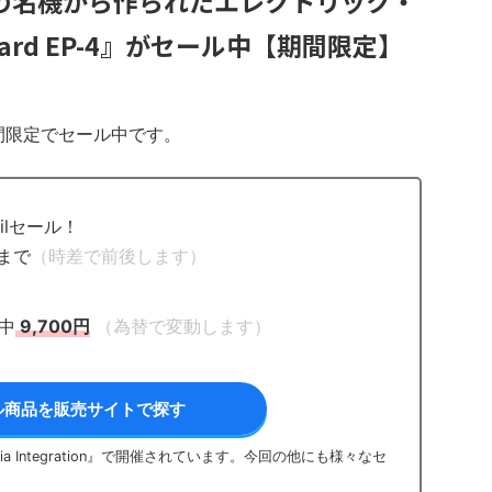
代の名機から作られたエレクトリック・
izard EP-4』がセール中【期間限定】
4』が期間限定でセール中です。
ilセール！
日まで
（時差で前後します）
）
間中
9,700円
（為替で変動します）
ル商品を販売サイトで探す
 Integration』で開催されています。今回の他にも様々なセ