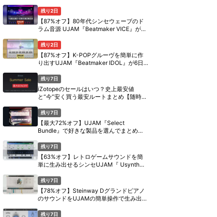
定セール【8月11日まで】
残り2日
【87%オフ】80年代シンセウェーブのド
ラム音源 UJAM『Beatmaker VICE』が6
日間限定セール【8月11日まで】
残り2日
【87%オフ】K-POPグルーヴを簡単に作
り出すUJAM『Beatmaker IDOL』が6日
間限定セール【8月11日まで】
残り7日
iZotopeのセールはいつ？史上最安値
と“今”安く買う最安ルートまとめ【随時更
新】
残り7日
【最大72%オフ】UJAM『Select
Bundle』で好きな製品を選んでまとめ買
い【期間限定】
残り7日
【63%オフ】レトロゲームサウンドを簡
単に生み出せるシンセUJAM『 Usynth
PIXEL』がセール中【期間限定】
残り7日
【78%オフ】Steinway Dグランドピアノ
のサウンドをUJAMの簡単操作で生み出す
『Virtual Pianist SCORE』がセール中
【期間限定】
残り7日