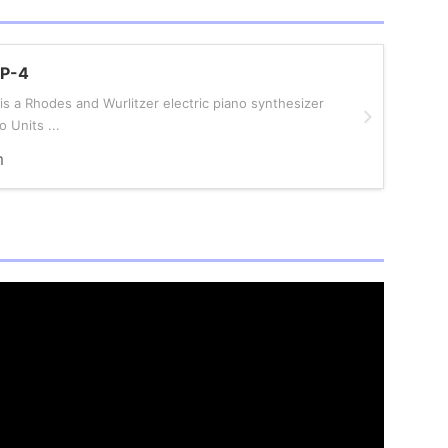
EP-4
is a Rhodes and Wurlitzer electric piano synthesizer
o Units ...
m