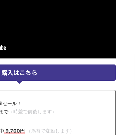
購入はこちら
ilセール！
日まで
（時差で前後します）
）
間中
9,700円
（為替で変動します）