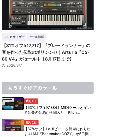
シンセサイザー
セール情報
【31%オフ ¥17,717】『ブレードランナー』の
音を作った伝説のポリシンセ｜Arturia『CS-
80 V4』がセール中【8月17日まで】
2026/8/7
もうすぐ終了のセール
残り1日
【63%オフ ¥97,884】MIDIツールとイン
ド音楽の音源が全部入り｜Pitch
Innovations『Ultimate Bundle』の中身
【8月10日まで】
残り2日
【87%オフ】Lo-fiビートを簡単に作り出
すUJAM『Beatmaker COZY』が6日間限