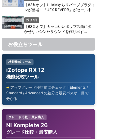
【83%オフ】UJAMからリバーブプラグイ
ンが登場！『UFX REVERB』がセール中
【期間限定】
残り7日
【63%オフ】カッコいいポップス曲に欠
かせないシンセサウンドを作り出す
UJAM『Usynth GLAM』がセール中【期
間限定】
お役立ちツール
機能比較ツール
iZotope RX 12
機能比較ツール
アップグレード検討前にチェック！Elements /
Standard / Advanced の差分と最安パスが一目で
分かる
グレード比較・最安購入
NI Komplete 26
グレード比較・最安購入