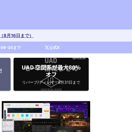
開催中（8月16日まで）
-08-30まで
公式X
UAD 空間系が最大80%
！
オフ
リバーブ/ディレイ・8月31日まで