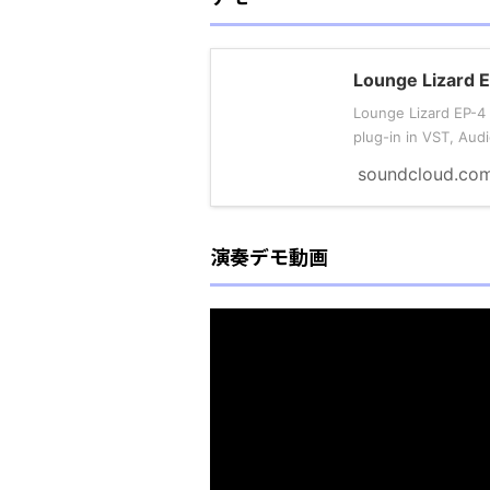
Lounge Lizard 
Lounge Lizard EP-4 
plug-in in VST, Audi
soundcloud.co
演奏デモ動画