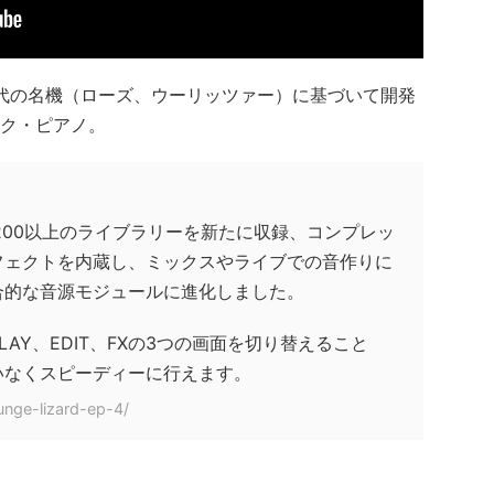
は1970年代の名機（ローズ、ウーリッツァー）に基づいて開発
ク・ピアノ。
、200以上のライブラリーを新たに収録、コンプレッ
フェクトを内蔵し、ミックスやライブでの音作りに
合的な音源モジュールに進化しました。
AY、EDIT、FXの3つの画面を切り替えること
いなくスピーディーに行えます。
unge-lizard-ep-4/