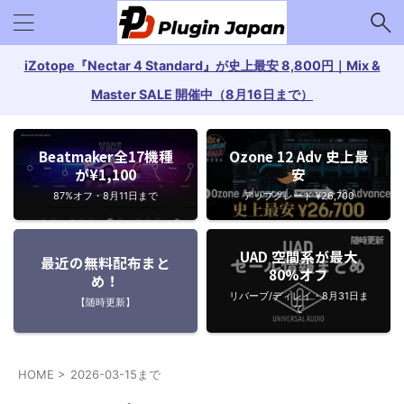
iZotope『Nectar 4 Standard』が史上最安 8,800円｜Mix &
Master SALE 開催中（8月16日まで）
Beatmaker全17機種
Ozone 12 Adv 史上最
が¥1,100
安
87%オフ・8月11日まで
アップグレード ¥26,700
UAD 空間系が最大
最近の無料配布まと
80%オフ
め！
リバーブ/ディレイ・8月31日ま
【随時更新】
で
HOME
>
2026-03-15まで