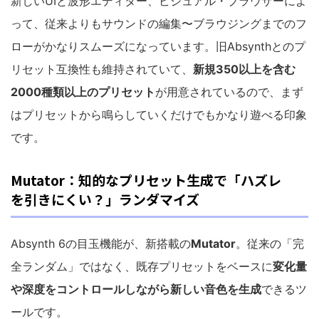
新しいUIと波形エディター、ビジュアル・ブラウザーによ
って、従来よりもサウンドの編集〜ブラウジングまでのフ
ローがかなりスムーズになっています。旧Absynthとのプ
リセット互換性も維持されていて、
新規350以上を含む
2000種類以上のプリセット
が用意されているので、まず
はプリセットから鳴らしていくだけでもかなり遊べる印象
です。
Mutator：知的なプリセット生成で「ハズレ
を引きにくい？」ランダマイズ
Absynth 6の目玉機能が、新搭載の
Mutator
。従来の「完
全ランダム」ではなく、既存プリセットをベースに
変化量
や深度をコントロールしながら新しい音色を生成
できるツ
ールです。