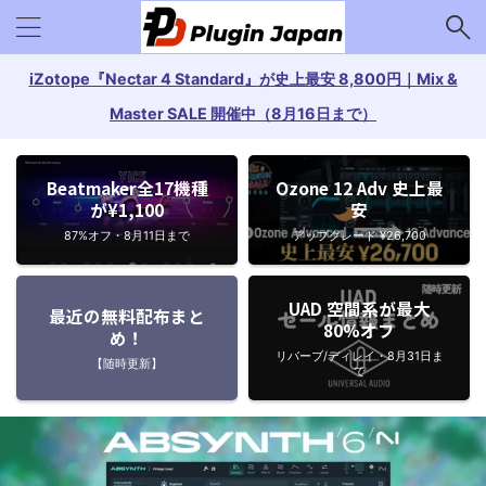
iZotope『Nectar 4 Standard』が史上最安 8,800円｜Mix &
Master SALE 開催中（8月16日まで）
Beatmaker全17機種
Ozone 12 Adv 史上最
が¥1,100
安
87%オフ・8月11日まで
アップグレード ¥26,700
UAD 空間系が最大
最近の無料配布まと
80%オフ
め！
リバーブ/ディレイ・8月31日ま
【随時更新】
で