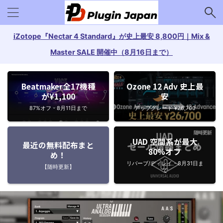
iZotope『Nectar 4 Standard』が史上最安 8,800円｜Mix &
Master SALE 開催中（8月16日まで）
Beatmaker全17機種
Ozone 12 Adv 史上最
が¥1,100
安
87%オフ・8月11日まで
アップグレード ¥26,700
UAD 空間系が最大
最近の無料配布まと
80%オフ
め！
リバーブ/ディレイ・8月31日ま
【随時更新】
で